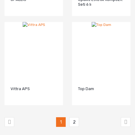
Seti 6 lı
Vittra APS
Top Dam
1
2