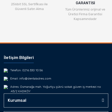
GARANTİSİ
256bit SSL Sertifikası ile
Güvenli Satın Alma
Tüm Ürünlerimiz orijinal ve
Üretici Firma Garantisi
Kapsamındadır
İletişim Bilgileri
Telefon: 0216 330 10 56
Email: info@dentaladres.com
Adres: Osmanağa mah. Yoğurtçu şükrü sokak güven iş merkezi no
:43/2 KADIKÖY
Kurumsal