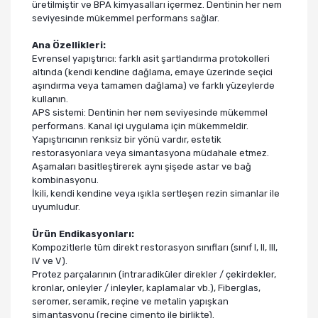
üretilmiştir ve BPA kimyasalları içermez. Dentinin her nem
seviyesinde mükemmel performans sağlar.
Ana Özellikleri:
Evrensel yapıştırıcı: farklı asit şartlandırma protokolleri
altında (kendi kendine dağlama, emaye üzerinde seçici
aşındırma veya tamamen dağlama) ve farklı yüzeylerde
kullanın.
APS sistemi: Dentinin her nem seviyesinde mükemmel
performans. Kanal içi uygulama için mükemmeldir.
Yapıştırıcının renksiz bir yönü vardır, estetik
restorasyonlara veya simantasyona müdahale etmez.
Aşamaları basitleştirerek aynı şişede astar ve bağ
kombinasyonu.
İkili, kendi kendine veya ışıkla sertleşen rezin simanlar ile
uyumludur.
Ürün Endikasyonları:
Kompozitlerle tüm direkt restorasyon sınıfları (sınıf I, II, III,
IV ve V).
Protez parçalarının (intraradiküler direkler / çekirdekler,
kronlar, onleyler / inleyler, kaplamalar vb.), Fiberglas,
seromer, seramik, reçine ve metalin yapışkan
simantasyonu (reçine çimento ile birlikte).