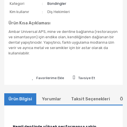
Kategori
Bondingler
Kim kullanır
Diş Hekimleri
Ürün Kısa Açıklaması
Ambar Universal APS, mine ve dentine bağlanma (restorasyon
ve simantasyon) için endike olan, kendiliğinden dağlanan bir
dental yapıştırıcıdır. Yapıştırıcı, farklı uygulama modlarına izin
verir ve ayrıca metal ve seramikler için bir astar olarak da
kullanılabilir.
Tavsiye Et
Ürün Bilgisi
Yorumlar
Taksit Seçenekleri
Öne
Nemli dentinde yüksek performansa sahip