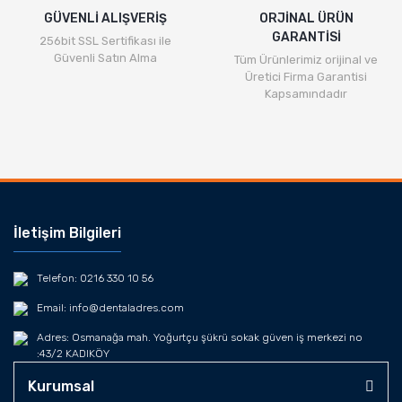
GÜVENLİ ALIŞVERİŞ
ORJİNAL ÜRÜN
GARANTİSİ
256bit SSL Sertifikası ile
Güvenli Satın Alma
Tüm Ürünlerimiz orijinal ve
Üretici Firma Garantisi
Kapsamındadır
İletişim Bilgileri
Telefon: 0216 330 10 56
Email: info@dentaladres.com
Adres: Osmanağa mah. Yoğurtçu şükrü sokak güven iş merkezi no
:43/2 KADIKÖY
Kurumsal