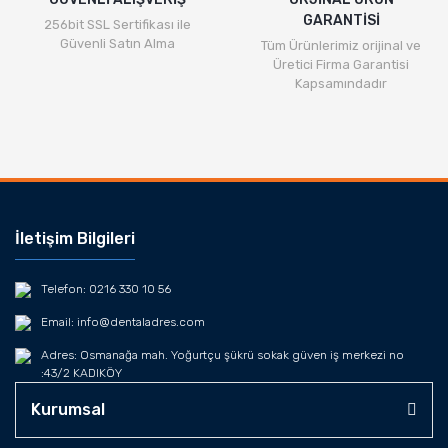
GARANTİSİ
256bit SSL Sertifikası ile
Güvenli Satın Alma
Tüm Ürünlerimiz orijinal ve
Üretici Firma Garantisi
Kapsamındadır
İletişim Bilgileri
Telefon: 0216 330 10 56
Email: info@dentaladres.com
Adres: Osmanağa mah. Yoğurtçu şükrü sokak güven iş merkezi no
:43/2 KADIKÖY
Kurumsal