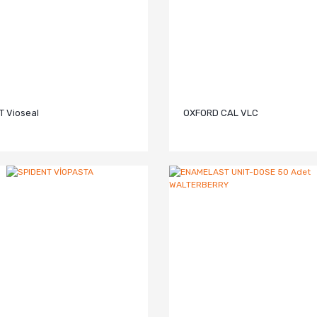
T Vioseal
OXFORD CAL VLC