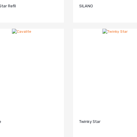
tar Refil
SILANO
e
Twinky Star