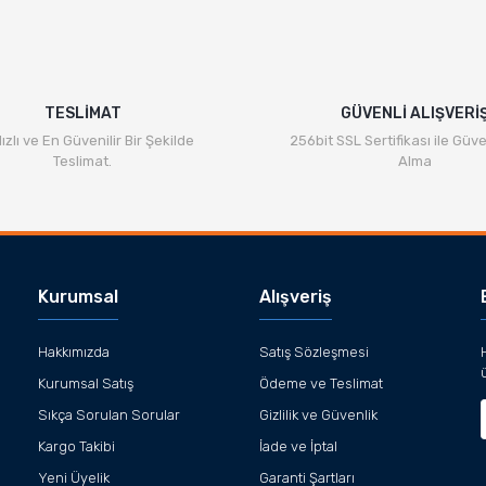
TESLİMAT
GÜVENLİ ALIŞVERİ
ızlı ve En Güvenilir Bir Şekilde
256bit SSL Sertifikası ile Güve
Teslimat.
Alma
Kurumsal
Alışveriş
Hakkımızda
Satış Sözleşmesi
Kurumsal Satış
Ödeme ve Teslimat
Sıkça Sorulan Sorular
Gizlilik ve Güvenlik
Kargo Takibi
İade ve İptal
Yeni Üyelik
Garanti Şartları