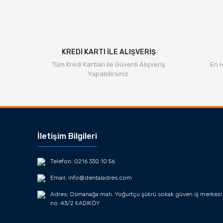
KREDİ KARTI İLE ALIŞVERİŞ
Tüm Kredi Kartları ile Güvenli Alışveriş
En H
Yapabilirsiniz.
İletişim Bilgileri
Telefon: 0216 330 10 56
Email: info@dentaladres.com
Adres: Osmanağa mah. Yoğurtçu şükrü sokak güven iş merkezi
no :43/2 KADIKÖY