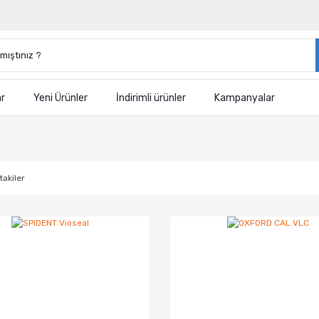
ar
Yeni Ürünler
İndirimli ürünler
Kampanyalar
takiler