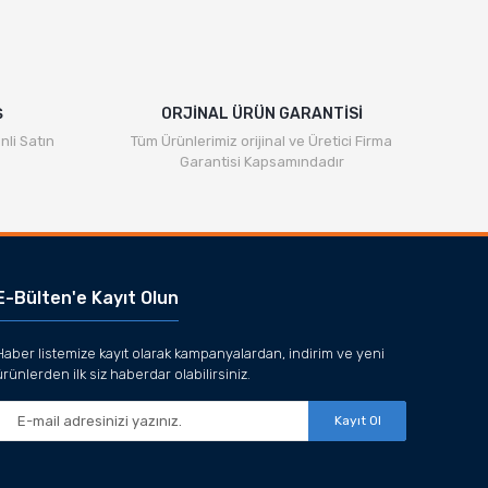
Ş
ORJİNAL ÜRÜN GARANTİSİ
nli Satın
Tüm Ürünlerimiz orijinal ve Üretici Firma
Garantisi Kapsamındadır
E-Bülten'e Kayıt Olun
Haber listemize kayıt olarak kampanyalardan, indirim ve yeni
ürünlerden ilk siz haberdar olabilirsiniz.
Kayıt Ol