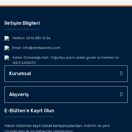
İletişim Bilgileri
Telefon: 0216 330 10 56
Email: info@dentaladres.com
Adres: Osmanağa mah. Yoğurtçu şükrü sokak güven iş merkezi no
:43/2 KADIKÖY
Kurumsal
Alışveriş
E-Bülten'e Kayıt Olun
Haber listemize kayıt olarak kampanyalardan, indirim ve yeni
ürünlerden ilk siz haberdar olabilirsiniz.