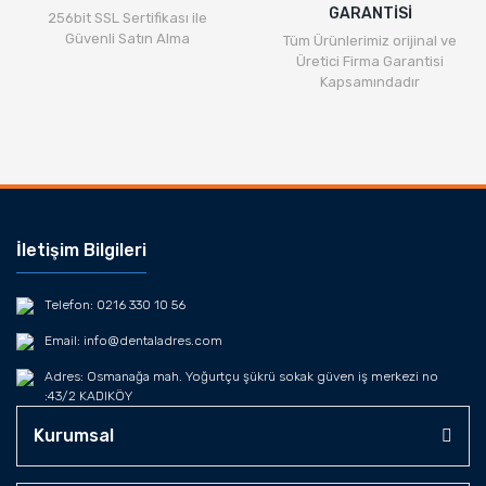
GARANTİSİ
256bit SSL Sertifikası ile
Güvenli Satın Alma
Tüm Ürünlerimiz orijinal ve
Üretici Firma Garantisi
Kapsamındadır
İletişim Bilgileri
Telefon: 0216 330 10 56
Email: info@dentaladres.com
Adres: Osmanağa mah. Yoğurtçu şükrü sokak güven iş merkezi no
:43/2 KADIKÖY
Kurumsal