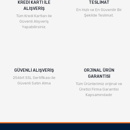
KREDİ KARTI İLE
TESLİMAT
ALIŞVERİŞ
En Hızlı ve En Güvenilir Bir
Şekilde Teslimat.
Tüm Kredi Kartları ile
Güvenli Alışveriş
Yapabilirsiniz.
GÜVENLİ ALIŞVERİŞ
ORJİNAL ÜRÜN
GARANTİSİ
256bit SSL Sertifikası ile
Güvenli Satın Alma
Tüm Ürünlerimiz orijinal ve
Üretici Firma Garantisi
Kapsamındadır