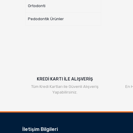
Ortodonti
Pedodontik Ürünler
KREDİ KARTI İLE ALIŞVERİŞ
Tüm Kredi Kartları ile Güvenli Alışveriş
En H
Yapabilirsiniz.
İletişim Bilgileri