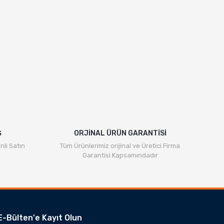
Ş
ORJİNAL ÜRÜN GARANTİSİ
nli Satın
Tüm Ürünlerimiz orijinal ve Üretici Firma
Garantisi Kapsamındadır
E-Bülten'e Kayıt Olun