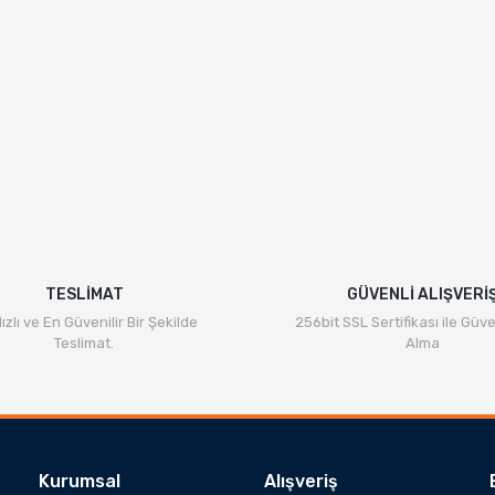
TESLİMAT
GÜVENLİ ALIŞVERİ
ızlı ve En Güvenilir Bir Şekilde
256bit SSL Sertifikası ile Güve
Teslimat.
Alma
Kurumsal
Alışveriş