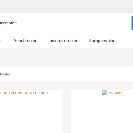
ar
Yeni Ürünler
İndirimli ürünler
Kampanyalar
takiler