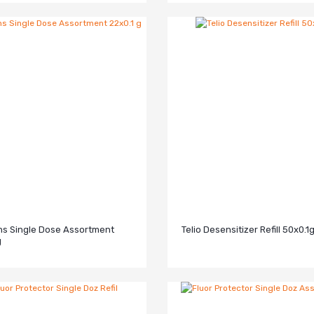
ns Single Dose Assortment
Telio Desensitizer Refill 50x0.1
g