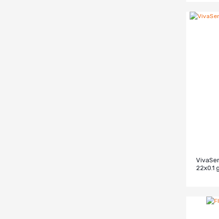
VivaSe
22x0.1 