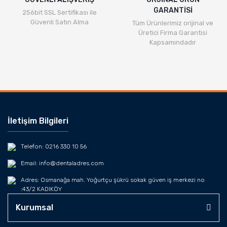
GARANTİSİ
256bit SSL Sertifikası ile
Güvenli Satın Alma
Tüm Ürünlerimiz orijinal ve
Üretici Firma Garantisi
Kapsamındadır
İletişim Bilgileri
Telefon: 0216 330 10 56
Email: info@dentaladres.com
Adres: Osmanağa mah. Yoğurtçu şükrü sokak güven iş merkezi no
:43/2 KADIKÖY
Kurumsal