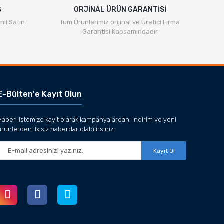
Ş
ORJİNAL ÜRÜN GARANTİSİ
nli Satın
Tüm Ürünlerimiz orijinal ve Üretici Firma
Garantisi Kapsamındadır
E-Bülten'e Kayıt Olun
Haber listemize kayıt olarak kampanyalardan, indirim ve yeni
ürünlerden ilk siz haberdar olabilirsiniz.
Kayıt Ol