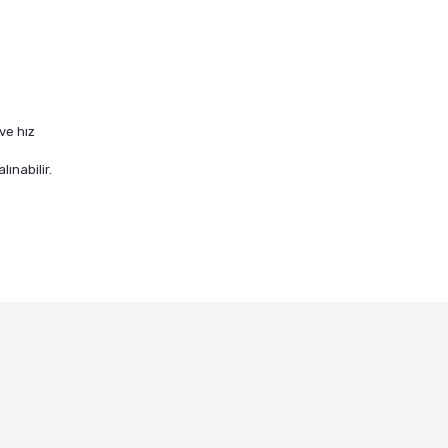
ve hız
lınabilir.