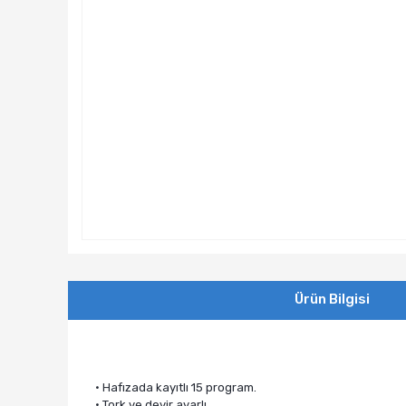
Ürün Bilgisi
• Hafızada kayıtlı 15 program.
• Tork ve devir ayarlı.