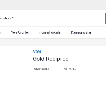
ar
Yeni Ürünler
İndirimli ürünler
Kampanyalar
VDW
Gold Reciproc
Stok Kodu
VDW049