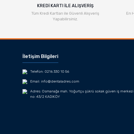
KREDİ KARTI İLE ALIŞVERİŞ
Tüm Kredi Kartları ile Güvenli Alışveriş
En H
Yapabilirsiniz.
İletişim Bilgileri
Telefon: 0216 330 10 56
Email: info@dentaladres.com
Adres: Osmanağa mah. Yoğurtçu şükrü sokak güven iş merkezi
no :43/2 KADIKÖY