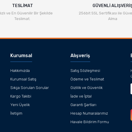
TESLİMAT
GÜVENLİ ALIŞVERİ
ızlı ve En Güvenilir Bir Şekilde
256bit SSL Sertifikası ile Güve
Teslimat.
Alma
Kurumsal
Alışveriş
Hakkımızda
Satış Sözleşmesi
Kurumsal Satış
Ödeme ve Teslimat
Sıkça Sorulan Sorular
Gizlilik ve Güvenlik
Kargo Takibi
İade ve İptal
Yeni Üyelik
Garanti Şartları
İletişim
Hesap Numaralarımız
Havale Bildirim Formu