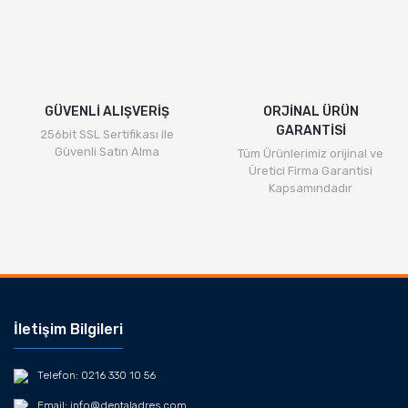
GÜVENLİ ALIŞVERİŞ
ORJİNAL ÜRÜN
GARANTİSİ
256bit SSL Sertifikası ile
Güvenli Satın Alma
Tüm Ürünlerimiz orijinal ve
Üretici Firma Garantisi
Kapsamındadır
İletişim Bilgileri
Telefon: 0216 330 10 56
Email: info@dentaladres.com