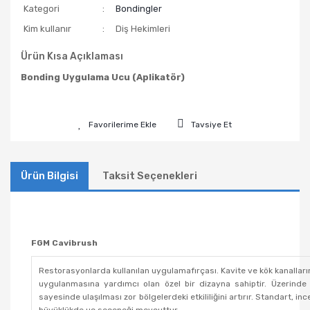
Kategori
Bondingler
Kim kullanır
Diş Hekimleri
Ürün Kısa Açıklaması
Bonding Uygulama Ucu (Aplikatör)
Tavsiye Et
Ürün Bilgisi
Taksit Seçenekleri
FGM Cavibrush
Restorasyonlarda kullanılan uygulamafırçası. Kavite ve kök kanalların
uygulanmasına yardımcı olan özel bir dizayna sahiptir. Üzerinde bu
sayesinde ulaşılması zor bölgelerdeki etkililiğini artırır. Standart, in
büyüklükde uç seçeneği mevcuttur.