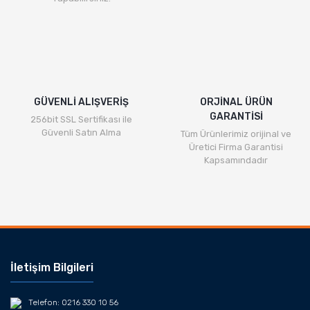
GÜVENLİ ALIŞVERİŞ
ORJİNAL ÜRÜN
GARANTİSİ
256bit SSL Sertifikası ile
Güvenli Satın Alma
Tüm Ürünlerimiz orijinal ve
Üretici Firma Garantisi
Kapsamındadır
İletişim Bilgileri
Telefon: 0216 330 10 56