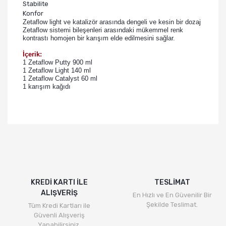
Stabilite
Konfor
Zetaflow light ve katalizör arasında dengeli ve kesin bir dozaj
Zetaflow sistemi bileşenleri arasındaki mükemmel renk
kontrastı homojen bir karışım elde edilmesini sağlar.
İçerik:
1 Zetaflow Putty 900 ml
1 Zetaflow Light 140 ml
1 Zetaflow Catalyst 60 ml
1 karışım kağıdı
KREDİ KARTI İLE
TESLİMAT
ALIŞVERİŞ
En Hızlı ve En Güvenilir Bir
Şekilde Teslimat.
Tüm Kredi Kartları ile
Güvenli Alışveriş
Yapabilirsiniz.