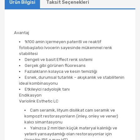
Ürün Bilgisi
Taksit Seçenekleri
Avantaj
%100 amin içermeyen patentli ve reaktif
fotobaşlatıcı Ivocerin sayesinde mükemmel renk
stabilitesi
Dengeli ve basit Effect renk sistemi
Gerçek gibi görünen flüoresans
Fazlalıkların kolayca ve kesin temizliği
Esnek, durumsal tutarlılık – akışkanlık ve stabilitenin
ideal kombinasyonu
Etkileyici radyolojik tanı
Endikasyon
Variolink Esthetic LC
Cam seramik, lityum disilikat cam seramik ve
kompozit restorasyonların (inley, onley ve vener)
kalıcı simantasyonu
Yalnızca 2 mm’den küçük materyal kalınlığı ve
yeterli yarısaydamlığı olan restorasyonlar için
(örneğin IPS e.max HT).