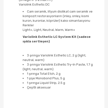
Variolink Esthetic DC
Cam seramik, lityum disilikat cam seramik ve
kompozit restorasyonların (inley, onley, kısmi
kuron, kuronlar, köprüler) kalıcı simantasyonu
Renkler
Light+, Light, Neutral, Warm, Warm+
Variolink Esthetic LC System Kit (sadece
ışıkla sertleşen)
3 şırınga Variolink Esthetic LC, 2 g (light,
neutral, warm)
3 şırınga Variolink Esthetic Try-In Paste, 1.7 g
(light, neutral, warm)
1 şırınga Total Etch, 2 g
1 şişe Monobond Plus, 5 g
1 şırınga Liquid Strip, 2.5 g
Çeşitli aksesuar