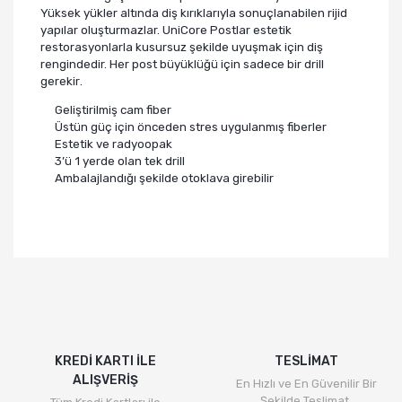
Yüksek yükler altında diş kırıklarıyla sonuçlanabilen rijid
yapılar oluşturmazlar. UniCore Postlar estetik
restorasyonlarla kusursuz şekilde uyuşmak için diş
rengindedir. Her post büyüklüğü için sadece bir drill
gerekir
.
Geliştirilmiş cam fiber
Üstün güç için önceden stres uygulanmış fiberler
Estetik ve radyoopak
3’ü 1 yerde olan tek drill
Ambalajlandığı şekilde otoklava girebilir
KREDİ KARTI İLE
TESLİMAT
ALIŞVERİŞ
En Hızlı ve En Güvenilir Bir
Şekilde Teslimat.