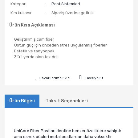
Kategori
Post Sistemleri
Kim kullanır
Sipariş üzerine getirilir
Ürün Kısa Açıklaması
​Geliştirilmiş cam fiber
Üstün güç için önceden stres uygulanmış fiberler
Estetik ve radyoopak
3’ü 1 yerde olan tek drill
Tavsiye Et
Ürün Bilgisi
Taksit Seçenekleri
UniCore Fiber Postları dentine benzer özelliklere sahiptir
ama esnek güçleri metal postlardan daha yüksektir.