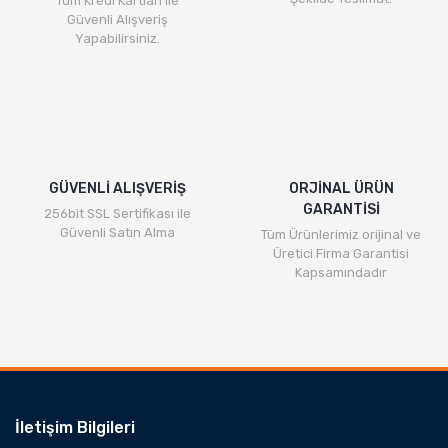
Tüm Kredi Kartları ile
Güvenli Alışveriş
Yapabilirsiniz.
GÜVENLİ ALIŞVERİŞ
ORJİNAL ÜRÜN
GARANTİSİ
256bit SSL Sertifikası ile
Güvenli Satın Alma
Tüm Ürünlerimiz orijinal ve
Üretici Firma Garantisi
Kapsamındadır
İletişim Bilgileri