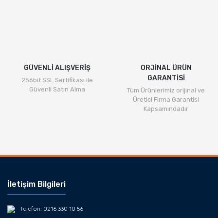
Gönder
GÜVENLİ ALIŞVERİŞ
ORJİNAL ÜRÜN
GARANTİSİ
256bit SSL Sertifikası ile
Güvenli Satın Alma
Tüm Ürünlerimiz orijinal ve
Üretici Firma Garantisi
Kapsamındadır
İletişim Bilgileri
Telefon: 0216 330 10 56