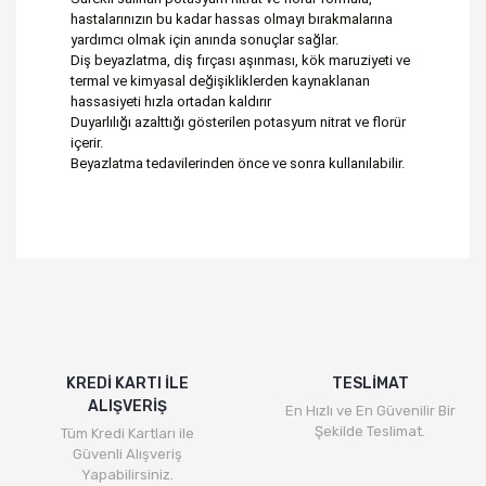
hastalarınızın bu kadar hassas olmayı bırakmalarına
yardımcı olmak için anında sonuçlar sağlar.
Diş beyazlatma, diş fırçası aşınması, kök maruziyeti ve
termal ve kimyasal değişikliklerden kaynaklanan
hassasiyeti hızla ortadan kaldırır
Duyarlılığı azalttığı gösterilen potasyum nitrat ve florür
içerir.
Beyazlatma tedavilerinden önce ve sonra kullanılabilir.
Bu ürünün fiyat bilgisi, resim, ürün açıklamalarında ve
diğer konularda yetersiz gördüğünüz noktaları öneri
Bu ürüne ilk yorumu siz yapın!
formunu kullanarak tarafımıza iletebilirsiniz.
Görüş ve önerileriniz için teşekkür ederiz.
Yorum Yaz
Ürün resmi kalitesiz, bozuk veya görüntülenemiyor.
Ürün açıklamasında eksik bilgiler bulunuyor.
KREDİ KARTI İLE
TESLİMAT
ALIŞVERİŞ
Ürün bilgilerinde hatalar bulunuyor.
En Hızlı ve En Güvenilir Bir
Şekilde Teslimat.
Tüm Kredi Kartları ile
Ürün fiyatı diğer sitelerden daha pahalı.
Güvenli Alışveriş
Bu ürüne benzer farklı alternatifler olmalı.
Yapabilirsiniz.