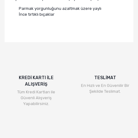
Parmak yorgunluğunu azaltmak üzere yaylı
İnce tırtıklı bıçaklar
Bu ürünün fiyat bilgisi, resim, ürün açıklamalarında ve
diğer konularda yetersiz gördüğünüz noktaları öneri
Bu ürüne ilk yorumu siz yapın!
formunu kullanarak tarafımıza iletebilirsiniz.
Görüş ve önerileriniz için teşekkür ederiz.
Yorum Yaz
Ürün resmi kalitesiz, bozuk veya görüntülenemiyor.
Ürün açıklamasında eksik bilgiler bulunuyor.
KREDİ KARTI İLE
TESLİMAT
ALIŞVERİŞ
Ürün bilgilerinde hatalar bulunuyor.
En Hızlı ve En Güvenilir Bir
Şekilde Teslimat.
Tüm Kredi Kartları ile
Ürün fiyatı diğer sitelerden daha pahalı.
Güvenli Alışveriş
Bu ürüne benzer farklı alternatifler olmalı.
Yapabilirsiniz.