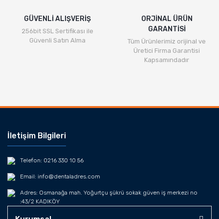
Gönder
GÜVENLİ ALIŞVERİŞ
ORJİNAL ÜRÜN
GARANTİSİ
256bit SSL Sertifikası ile
Güvenli Satın Alma
Tüm Ürünlerimiz orijinal ve
Üretici Firma Garantisi
Kapsamındadır
İletişim Bilgileri
Telefon: 0216 330 10 56
Email: info@dentaladres.com
Adres: Osmanağa mah. Yoğurtçu şükrü sokak güven iş merkezi no
:43/2 KADIKÖY