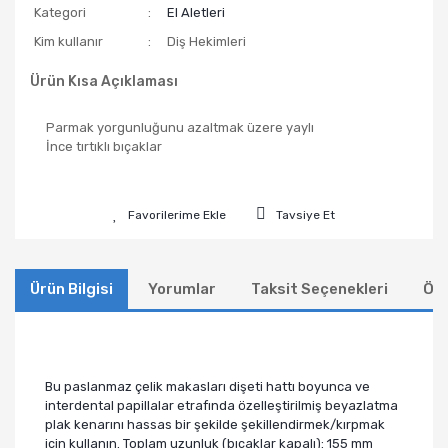
Kategori
El Aletleri
Kim kullanır
Diş Hekimleri
Ürün Kısa Açıklaması
​Parmak yorgunluğunu azaltmak üzere yaylı
İnce tırtıklı bıçaklar
Tavsiye Et
Ürün Bilgisi
Yorumlar
Taksit Seçenekleri
Öne
Bu paslanmaz çelik makasları dişeti hattı boyunca ve
interdental papillalar etrafında özelleştirilmiş beyazlatma
plak kenarını hassas bir şekilde şekillendirmek/kırpmak
için kullanın. Toplam uzunluk (bıçaklar kapalı): 155 mm