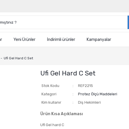
ar
Yeni Ürünler
İndirimli ürünler
Kampanyalar
Ufi Gel Hard C Set
Ufi Gel Hard C Set
Stok Kodu
REF2215
Kategori
Protez Ölçü Maddeleri
Kim kullanır
Diş Hekimleri
Ürün Kısa Açıklaması
Ufi Gel hard C