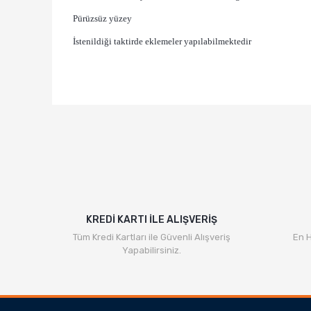
Pürüzsüz yüzey
İstenildiği taktirde eklemeler yapılabilmektedir
KREDİ KARTI İLE ALIŞVERİŞ
Tüm Kredi Kartları ile Güvenli Alışveriş
En H
Yapabilirsiniz.