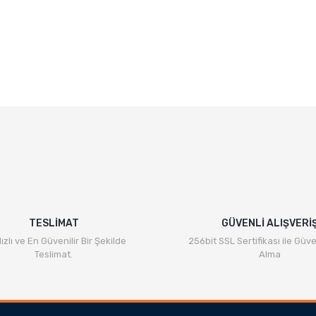
TESLİMAT
GÜVENLİ ALIŞVERİ
ızlı ve En Güvenilir Bir Şekilde
256bit SSL Sertifikası ile Güve
Teslimat.
Alma