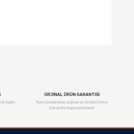
Ş
ORJİNAL ÜRÜN GARANTİSİ
nli Satın
Tüm Ürünlerimiz orijinal ve Üretici Firma
Garantisi Kapsamındadır