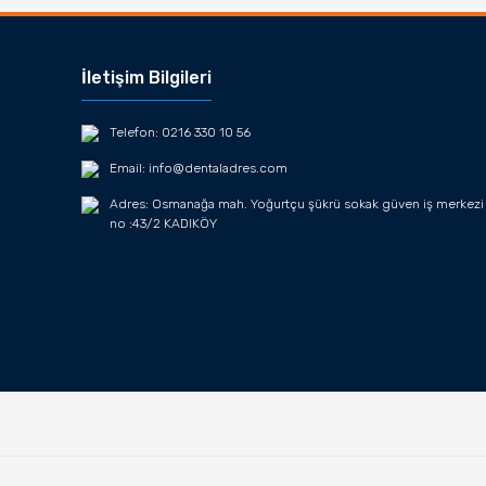
İletişim Bilgileri
Telefon: 0216 330 10 56
Email: info@dentaladres.com
Adres: Osmanağa mah. Yoğurtçu şükrü sokak güven iş merkezi
no :43/2 KADIKÖY