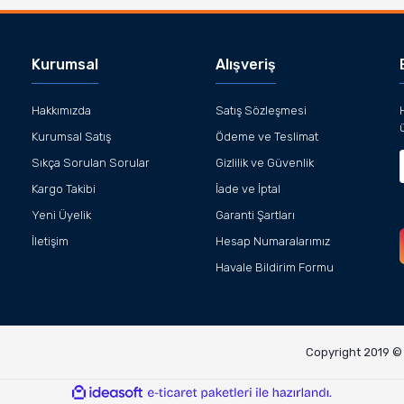
Kurumsal
Alışveriş
Hakkımızda
Satış Sözleşmesi
Kurumsal Satış
Ödeme ve Teslimat
Sıkça Sorulan Sorular
Gizlilik ve Güvenlik
Kargo Takibi
İade ve İptal
Yeni Üyelik
Garanti Şartları
İletişim
Hesap Numaralarımız
Havale Bildirim Formu
Copyright 2019 © K
ile
ideasoft
e-