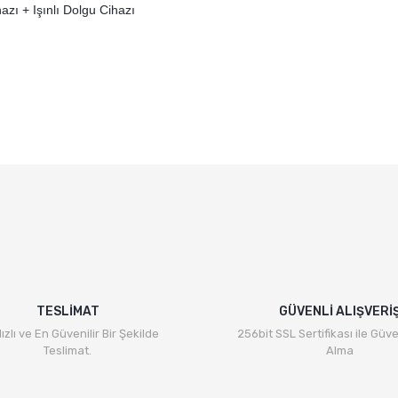
ı + Işınlı Dolgu Cihazı
TESLİMAT
GÜVENLİ ALIŞVERİ
ızlı ve En Güvenilir Bir Şekilde
256bit SSL Sertifikası ile Güve
Teslimat.
Alma