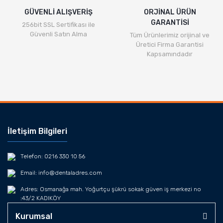
GÜVENLİ ALIŞVERİŞ
ORJİNAL ÜRÜN
GARANTİSİ
256bit SSL Sertifikası ile
Güvenli Satın Alma
Tüm Ürünlerimiz orijinal ve
Üretici Firma Garantisi
Kapsamındadır
İletişim Bilgileri
Telefon: 0216 330 10 56
Email: info@dentaladres.com
Adres: Osmanağa mah. Yoğurtçu şükrü sokak güven iş merkezi no
:43/2 KADIKÖY
Kurumsal