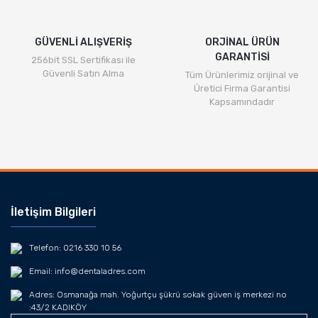
GÜVENLİ ALIŞVERİŞ
ORJİNAL ÜRÜN
GARANTİSİ
256bit SSL Sertifikası ile
Güvenli Satın Alma
Tüm Ürünlerimiz orijinal ve
Üretici Firma Garantisi
Kapsamındadır
İletişim Bilgileri
Telefon: 0216 330 10 56
Email: info@dentaladres.com
Adres: Osmanağa mah. Yoğurtçu şükrü sokak güven iş merkezi no
:43/2 KADIKÖY