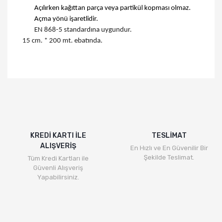
A
çılırken kağıttan parça veya partikül kopması olmaz.
A
çma yönü işaretlidir.
EN 868-5 standardına uygundur.
15
cm. *
200
mt
.
ebatında
.
KREDİ KARTI İLE
TESLİMAT
ALIŞVERİŞ
En Hızlı ve En Güvenilir Bir
Şekilde Teslimat.
Tüm Kredi Kartları ile
Güvenli Alışveriş
Yapabilirsiniz.