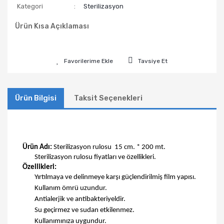
Kategori
Sterilizasyon
Ürün Kısa Açıklaması
Tavsiye Et
Ürün Bilgisi
Taksit Seçenekleri
Ü
rün Adı:
Sterilizasyon rulosu
15 cm. * 200
mt
.
Sterilizasyon rulosu fiyatları ve özellikleri.
Özellikleri:
Y
ırtılmaya ve delinmeye karşı güçlendirilmiş film yapısı.
K
ullanım ömrü uzundur.
A
ntialerjik ve
antibakteriyel
dir
.
S
u geçirmez ve sudan etkilenmez.
K
ullanımınıza uygundur.