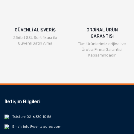
Gönder
GÜVENLİ ALIŞVERİŞ
ORJİNAL ÜRÜN
GARANTİSİ
256bit SSL Sertifikası ile
Güvenli Satın Alma
Tüm Ürünlerimiz orijinal ve
Üretici Firma Garantisi
Kapsamındadır
İletişim Bilgileri
Telefon: 0216 330 10 56
Email: info@dentaladres.com