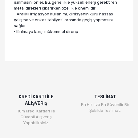
ısınmasını önler. Bu, genellikle yüksek enerji gerektiren
metal direkleri çıkarırken özellikle önemlidir
- Aralıklı irrigasyon kullanımı, klinisyenin kuru hassas
çalışma ve enkaz tahliyesi arasında geçiş yapmasını
sağlar
• Kırılmaya karşı mükemmel direnç
Bu ürünün fiyat bilgisi, resim, ürün açıklamalarında ve
diğer konularda yetersiz gördüğünüz noktaları öneri
Bu ürüne ilk yorumu siz yapın!
formunu kullanarak tarafımıza iletebilirsiniz.
Görüş ve önerileriniz için teşekkür ederiz.
Yorum Yaz
Ürün resmi kalitesiz, bozuk veya görüntülenemiyor.
Ürün açıklamasında eksik bilgiler bulunuyor.
KREDİ KARTI İLE
TESLİMAT
ALIŞVERİŞ
Ürün bilgilerinde hatalar bulunuyor.
En Hızlı ve En Güvenilir Bir
Şekilde Teslimat.
Tüm Kredi Kartları ile
Ürün fiyatı diğer sitelerden daha pahalı.
Güvenli Alışveriş
Bu ürüne benzer farklı alternatifler olmalı.
Yapabilirsiniz.