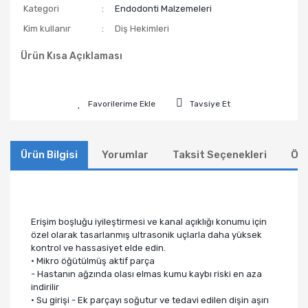
Kategori
Endodonti Malzemeleri
Kim kullanır
Diş Hekimleri
Ürün Kısa Açıklaması
Tavsiye Et
Ürün Bilgisi
Yorumlar
Taksit Seçenekleri
Öne
Erişim boşluğu iyileştirmesi ve kanal açıklığı konumu için
özel olarak tasarlanmış ultrasonik uçlarla daha yüksek
kontrol ve hassasiyet elde edin.
• Mikro öğütülmüş aktif parça
- Hastanın ağzında olası elmas kumu kaybı riski en aza
indirilir
• Su girişi - Ek parçayı soğutur ve tedavi edilen dişin aşırı