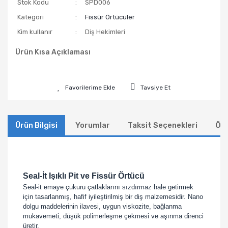
Stok Kodu
SPD006
Kategori
Fissür Örtücüler
Kim kullanır
Diş Hekimleri
Ürün Kısa Açıklaması
Tavsiye Et
Ürün Bilgisi
Yorumlar
Taksit Seçenekleri
Öne
Seal-İt Işıklı Pit ve Fissür Örtücü
Seal-it emaye çukuru çatlaklarını sızdırmaz hale getirmek
için tasarlanmış, hafif iyileştirilmiş bir diş malzemesidir. Nano
dolgu maddelerinin ilavesi, uygun viskozite, bağlanma
mukavemeti, düşük polimerleşme çekmesi ve aşınma direnci
üretir.