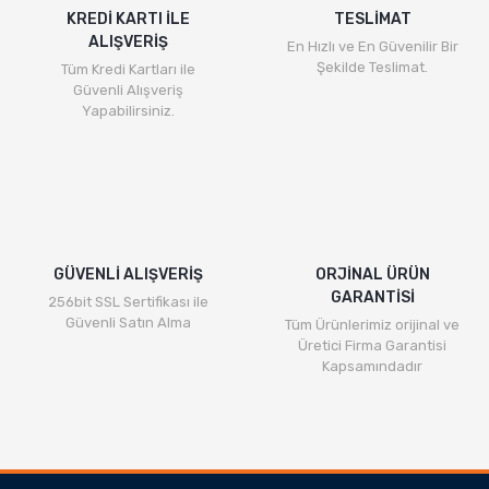
KREDİ KARTI İLE
TESLİMAT
ALIŞVERİŞ
En Hızlı ve En Güvenilir Bir
Şekilde Teslimat.
Tüm Kredi Kartları ile
Güvenli Alışveriş
Yapabilirsiniz.
GÜVENLİ ALIŞVERİŞ
ORJİNAL ÜRÜN
GARANTİSİ
256bit SSL Sertifikası ile
Güvenli Satın Alma
Tüm Ürünlerimiz orijinal ve
Üretici Firma Garantisi
Kapsamındadır