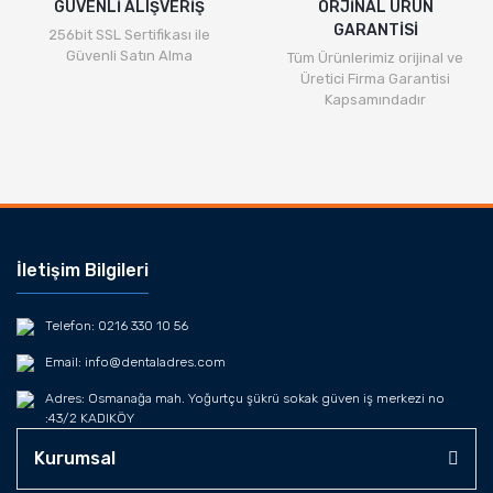
GÜVENLİ ALIŞVERİŞ
ORJİNAL ÜRÜN
GARANTİSİ
256bit SSL Sertifikası ile
Güvenli Satın Alma
Tüm Ürünlerimiz orijinal ve
Üretici Firma Garantisi
Kapsamındadır
İletişim Bilgileri
Telefon: 0216 330 10 56
Email: info@dentaladres.com
Adres: Osmanağa mah. Yoğurtçu şükrü sokak güven iş merkezi no
:43/2 KADIKÖY
Kurumsal