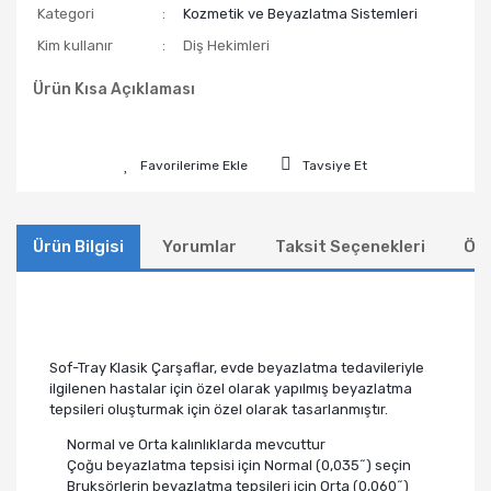
Kategori
Kozmetik ve Beyazlatma Sistemleri
Kim kullanır
Diş Hekimleri
Ürün Kısa Açıklaması
Tavsiye Et
Ürün Bilgisi
Yorumlar
Taksit Seçenekleri
Öne
Sof-Tray Klasik Çarşaflar, evde beyazlatma tedavileriyle
ilgilenen hastalar için özel olarak yapılmış beyazlatma
tepsileri oluşturmak için özel olarak tasarlanmıştır.
Normal ve Orta kalınlıklarda mevcuttur
Çoğu beyazlatma tepsisi için Normal (0,035˝) seçin
Bruksörlerin beyazlatma tepsileri için Orta (0,060˝)