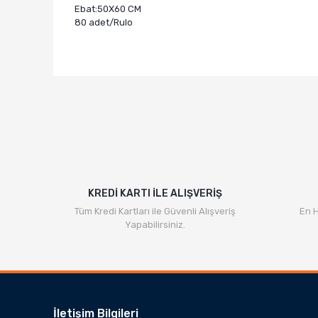
Ebat:50X60 CM
80 adet/Rulo
KREDİ KARTI İLE ALIŞVERİŞ
Tüm Kredi Kartları ile Güvenli Alışveriş
En H
Yapabilirsiniz.
İletişim Bilgileri