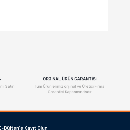
Ş
ORJİNAL ÜRÜN GARANTİSİ
nli Satın
Tüm Ürünlerimiz orijinal ve Üretici Firma
Garantisi Kapsamındadır
E-Bülten'e Kayıt Olun