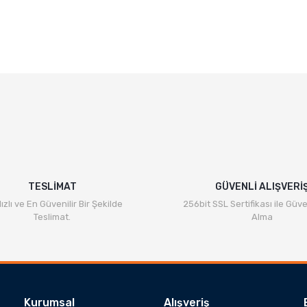
TESLİMAT
GÜVENLİ ALIŞVERİ
ızlı ve En Güvenilir Bir Şekilde
256bit SSL Sertifikası ile Güve
Teslimat.
Alma
Kurumsal
Alışveriş