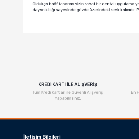
Oldukça hafif tasarımı sizin rahat bir dental uygulama ya
dayanıklılığı sayesinde gövde üzerindeki renk kalıcıdır.
KREDİ KARTI İLE ALIŞVERİŞ
Tüm Kredi Kartları ile Güvenli Alışveriş
En H
Yapabilirsiniz.
İletişim Bilgileri