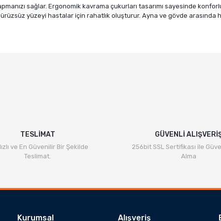
pmanızı sağlar. Ergonomik kavrama çukurları tasarımı sayesinde konforlu bir
 Pürüzsüz yüzeyi hastalar için rahatlık oluşturur. Ayna ve gövde arasında 
TESLİMAT
GÜVENLİ ALIŞVERİ
ızlı ve En Güvenilir Bir Şekilde
256bit SSL Sertifikası ile Güve
Teslimat.
Alma
Kurumsal
Alışveriş