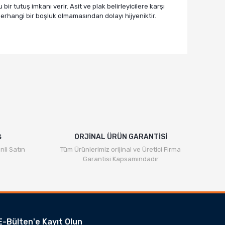
 tutuş imkanı verir. Asit ve plak belirleyicilere karşı
herhangi bir boşluk olmamasından dolayı hijyeniktir.
Ş
ORJİNAL ÜRÜN GARANTİSİ
nli Satın
Tüm Ürünlerimiz orijinal ve Üretici Firma
Garantisi Kapsamındadır
E-Bülten'e Kayıt Olun