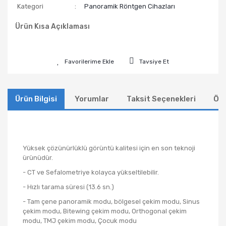
Kategori
Panoramik Röntgen Cihazları
Ürün Kısa Açıklaması
Tavsiye Et
Ürün Bilgisi
Yorumlar
Taksit Seçenekleri
Öne
Yüksek çözünürlüklü görüntü kalitesi için en son teknoji
ürünüdür.
- CT ve Sefalometriye kolayca yükseltilebilir.
- Hızlı tarama süresi (13.6 sn.)
- Tam çene panoramik modu, bölgesel çekim modu, Sinus
çekim modu, Bitewing çekim modu, Orthogonal çekim
modu, TMJ çekim modu, Çocuk modu