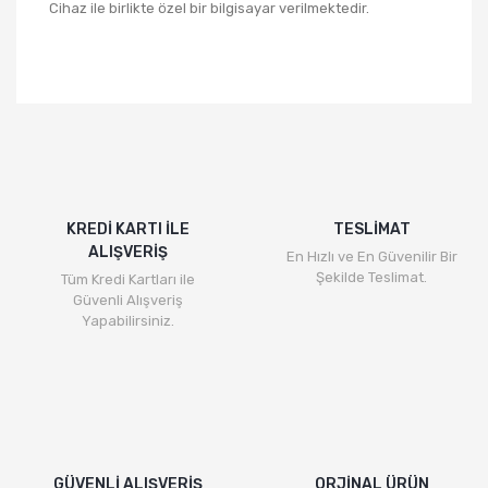
Cihaz ile birlikte özel bir bilgisayar verilmektedir.
Bu ürünün fiyat bilgisi, resim, ürün açıklamalarında ve
diğer konularda yetersiz gördüğünüz noktaları öneri
Bu ürüne ilk yorumu siz yapın!
formunu kullanarak tarafımıza iletebilirsiniz.
Görüş ve önerileriniz için teşekkür ederiz.
Yorum Yaz
Ürün resmi kalitesiz, bozuk veya görüntülenemiyor.
Ürün açıklamasında eksik bilgiler bulunuyor.
KREDİ KARTI İLE
TESLİMAT
ALIŞVERİŞ
Ürün bilgilerinde hatalar bulunuyor.
En Hızlı ve En Güvenilir Bir
Şekilde Teslimat.
Tüm Kredi Kartları ile
Ürün fiyatı diğer sitelerden daha pahalı.
Güvenli Alışveriş
Bu ürüne benzer farklı alternatifler olmalı.
Yapabilirsiniz.
Gönder
GÜVENLİ ALIŞVERİŞ
ORJİNAL ÜRÜN