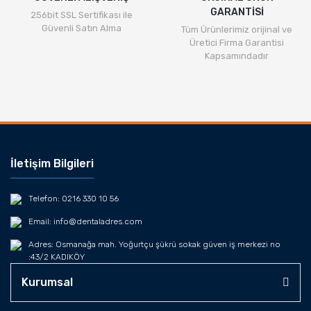
GARANTİSİ
256bit SSL Sertifikası ile
Güvenli Satın Alma
Tüm Ürünlerimiz orijinal ve
Üretici Firma Garantisi
Kapsamındadır
İletişim Bilgileri
Telefon: 0216 330 10 56
Email: info@dentaladres.com
Adres: Osmanağa mah. Yoğurtçu şükrü sokak güven iş merkezi no
:43/2 KADIKÖY
Kurumsal