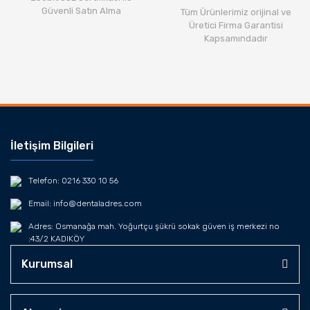
Güvenli Satın Alma
Tüm Ürünlerimiz orijinal ve
Üretici Firma Garantisi
Kapsamındadır
İletişim Bilgileri
Telefon: 0216 330 10 56
Email: info@dentaladres.com
Adres: Osmanağa mah. Yoğurtçu şükrü sokak güven iş merkezi no
:43/2 KADIKÖY
Kurumsal