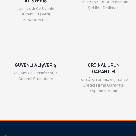
ALIŞVERİŞ
En Hızlı ve En Güvenilir Bir
Şekilde Teslimat.
Tüm Kredi Kartları ile
Güvenli Alışveriş
Yapabilirsiniz.
GÜVENLİ ALIŞVERİŞ
ORJİNAL ÜRÜN
GARANTİSİ
256bit SSL Sertifikası ile
Güvenli Satın Alma
Tüm Ürünlerimiz orijinal ve
Üretici Firma Garantisi
Kapsamındadır