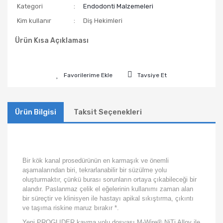
Kategori
Endodonti Malzemeleri
Kim kullanır
Diş Hekimleri
Ürün Kısa Açıklaması
Tavsiye Et
Ürün Bilgisi
Taksit Seçenekleri
Bir kök kanal prosedürünün en karmaşık ve önemli
aşamalarından biri, tekrarlanabilir bir süzülme yolu
oluşturmaktır, çünkü burası sorunların ortaya çıkabileceği bir
alandır. Paslanmaz çelik el eğelerinin kullanımı zaman alan
bir süreçtir ve klinisyen ile hastayı apikal sıkıştırma, çıkıntı
ve taşıma riskine maruz bırakır *.
Yeni PROGLIDER kayma yolu dosyası M-Wire® NiTi Alloy ile