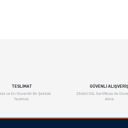
e diğer konularda yetersiz gördüğünüz noktaları öneri formunu kullanarak ta
Bu ürüne ilk yorumu siz yapın!
Yorum Yaz
TESLİMAT
GÜVENLİ ALIŞVERİ
ızlı ve En Güvenilir Bir Şekilde
256bit SSL Sertifikası ile Güve
Teslimat.
Alma
Gönder