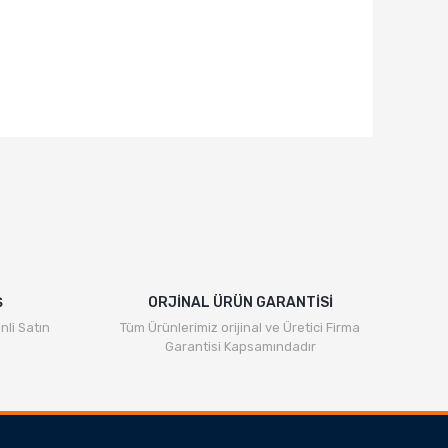
rafımıza iletebilirsiniz.
Ş
ORJİNAL ÜRÜN GARANTİSİ
nli Satın
Tüm Ürünlerimiz orijinal ve Üretici Firma
Garantisi Kapsamındadır