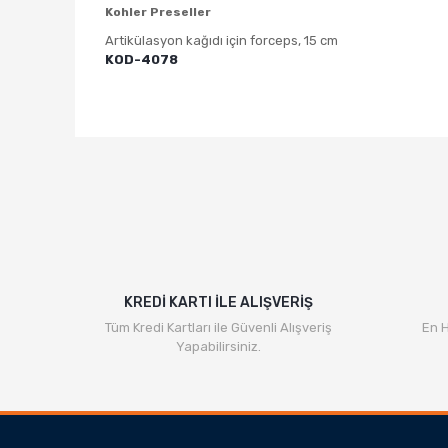
Kohler Preseller
Artikülasyon kağıdı için forceps, 15 cm
KOD-4078
Bu ürünün fiyat bilgisi, resim, ürün açıklamalarında v
Görüş ve önerileriniz için teşekkür ederiz.
Ürün resmi kalitesiz, bozuk veya görüntülenemiyor.
Ürün açıklamasında eksik bilgiler bulunuyor.
Ürün bilgilerinde hatalar bulunuyor.
Ürün fiyatı diğer sitelerden daha pahalı.
Bu ürüne benzer farklı alternatifler olmalı.
KREDİ KARTI İLE ALIŞVERİŞ
Tüm Kredi Kartları ile Güvenli Alışveriş
En H
Yapabilirsiniz.