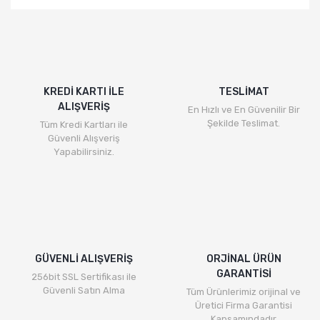
diğer konularda yetersiz gördüğünüz noktaları öneri
Bu ürüne ilk yorumu siz yapın!
formunu kullanarak tarafımıza iletebilirsiniz.
Görüş ve önerileriniz için teşekkür ederiz.
Yorum Yaz
Ürün resmi kalitesiz, bozuk veya görüntülenemiyor.
Ürün açıklamasında eksik bilgiler bulunuyor.
KREDİ KARTI İLE
TESLİMAT
ALIŞVERİŞ
Ürün bilgilerinde hatalar bulunuyor.
En Hızlı ve En Güvenilir Bir
Şekilde Teslimat.
Tüm Kredi Kartları ile
Ürün fiyatı diğer sitelerden daha pahalı.
Güvenli Alışveriş
Bu ürüne benzer farklı alternatifler olmalı.
Yapabilirsiniz.
Gönder
GÜVENLİ ALIŞVERİŞ
ORJİNAL ÜRÜN
GARANTİSİ
256bit SSL Sertifikası ile
Güvenli Satın Alma
Tüm Ürünlerimiz orijinal ve
Üretici Firma Garantisi
Kapsamındadır