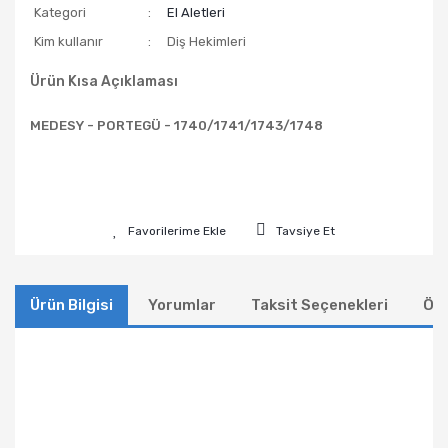
Kategori
El Aletleri
Kim kullanır
Diş Hekimleri
Ürün Kısa Açıklaması
MEDESY - PORTEGÜ - 1740/1741/1743/1748
Tavsiye Et
Ürün Bilgisi
Yorumlar
Taksit Seçenekleri
Öne
Bu ürünün fiyat bilgisi, resim, ürün açıklamalarında ve