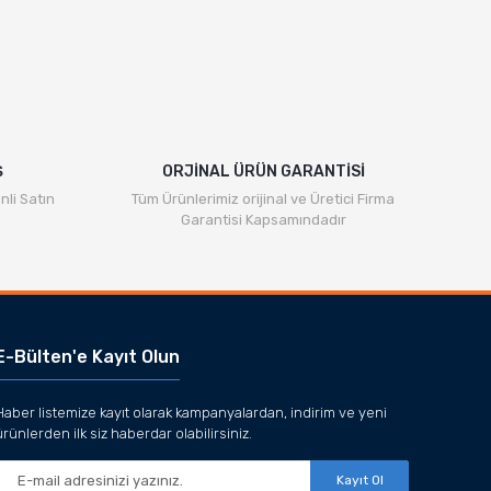
Ş
ORJİNAL ÜRÜN GARANTİSİ
nli Satın
Tüm Ürünlerimiz orijinal ve Üretici Firma
Garantisi Kapsamındadır
E-Bülten'e Kayıt Olun
Haber listemize kayıt olarak kampanyalardan, indirim ve yeni
ürünlerden ilk siz haberdar olabilirsiniz.
Kayıt Ol