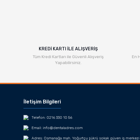
KREDİ KARTI İLE ALIŞVERİŞ
Tüm Kredi Kartları ile Güvenli Alışveriş
En H
Yapabilirsiniz.
İletişim Bilgileri
Telefon: 0216 330 10 56
Email: info@dentaladres.com
Adres: Osmanağa mah. Yoğurtçu şükrü sokak güven iş merkezi