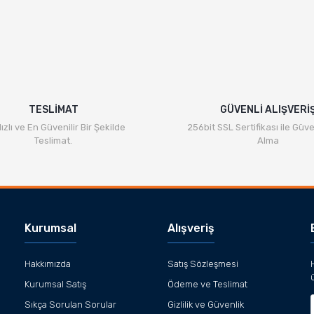
TESLİMAT
GÜVENLİ ALIŞVERİ
ızlı ve En Güvenilir Bir Şekilde
256bit SSL Sertifikası ile Güve
Teslimat.
Alma
Kurumsal
Alışveriş
Hakkımızda
Satış Sözleşmesi
Kurumsal Satış
Ödeme ve Teslimat
Sıkça Sorulan Sorular
Gizlilik ve Güvenlik