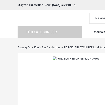
Müşteri Hizmetleri:
+90 (543) 330 10 56
TÜM KATEGORILER
Markal
Anasayfa
Klinik Sarf
Asitler
PORCELAIN ETCH REFILL 4 Ade