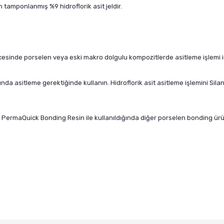
 tamponlanmış %9 hidroflorik asit jeldir.
esinde porselen veya eski makro dolgulu kompozitlerde asitleme işlemi iç
nda asitleme gerektiğinde kullanın. Hidroflorik asit asitleme işlemini Si
 PermaQuick Bonding Resin ile kullanıldığında diğer porselen bonding ür