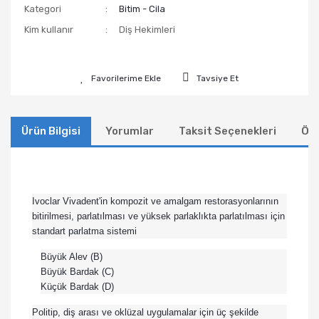
Kategori
Bitim - Cila
Kim kullanır
Diş Hekimleri
Tavsiye Et
Ürün Bilgisi
Yorumlar
Taksit Seçenekleri
Öne
Ivoclar Vivadent'in kompozit ve amalgam restorasyonlarının
bitirilmesi, parlatılması ve yüksek parlaklıkta parlatılması için
standart parlatma sistemi
Büyük Alev (B)
Büyük Bardak (C)
Küçük Bardak (D)
Politip, diş arası ve oklüzal uygulamalar için üç şekilde