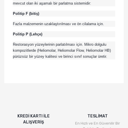
mevcut olan iki aşamalı bir parlatma sistemidir:
Politip F (bitiş)
Fazla malzemenin uzaklaştırılması ve ön cilalama için.
Politip P (Lehçe)
Restorasyon yüzeylerinin parlatılması için. Mikro dolgulu
kompozitlerde (Heliomolar, Heliomolar Flow, Heliomolar HB)
pürüzsüz bir yüzey kalitesi ve birinci sınıf sonuçlar üretir.
Bu ürünün fiyat bilgisi, resim, ürün açıklamalarında ve
diğer konularda yetersiz gördüğünüz noktaları öneri
Bu ürüne ilk yorumu siz yapın!
formunu kullanarak tarafımıza iletebilirsiniz.
Görüş ve önerileriniz için teşekkür ederiz.
Yorum Yaz
Ürün resmi kalitesiz, bozuk veya görüntülenemiyor.
Ürün açıklamasında eksik bilgiler bulunuyor.
KREDİ KARTI İLE
TESLİMAT
ALIŞVERİŞ
Ürün bilgilerinde hatalar bulunuyor.
En Hızlı ve En Güvenilir Bir