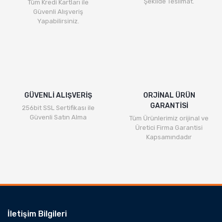
Şekilde Teslimat.
Tüm Kredi Kartları ile
Ürün fiyatı diğer sitelerden daha pahalı.
Güvenli Alışveriş
Bu ürüne benzer farklı alternatifler olmalı.
Yapabilirsiniz.
Gönder
GÜVENLİ ALIŞVERİŞ
ORJİNAL ÜRÜN
GARANTİSİ
256bit SSL Sertifikası ile
Güvenli Satın Alma
Tüm Ürünlerimiz orijinal ve
Üretici Firma Garantisi
Kapsamındadır
İletişim Bilgileri