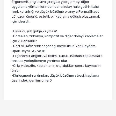
Ergonomik angldruva şırıngası yapıştırmayı diğer
uygulama yöntemlerinden daha kolay hale getirir. Kalıcı
renk kararlılığı ve düşük büzülme oranıyla PermaShade
LC, uzun ömürlü, estetik bir kaplama gülüşü oluşturmak
için idealdir.
-Eşsiz düşük gölge kayması1
-Porselen, zirkonya, kompozit ve diğer dolaylı kaplamalar
için kullanılabilir
-Dört VITA®2 renk seçeneği mevcuttur: Yarı Saydam,
Opak Beyaz, A2 ve B1
-Ergonomik angldruva iletimi, küçük, hassas kaplamalara
hassas yerleştirmeye yardımcı olur
-Orta viskozite, kaplamanın oturduktan sonra kaymasını
önler
-Kürleşmenin ardından, düşük büzülme stresi, kaplama
üzerindeki gerilimi önler3