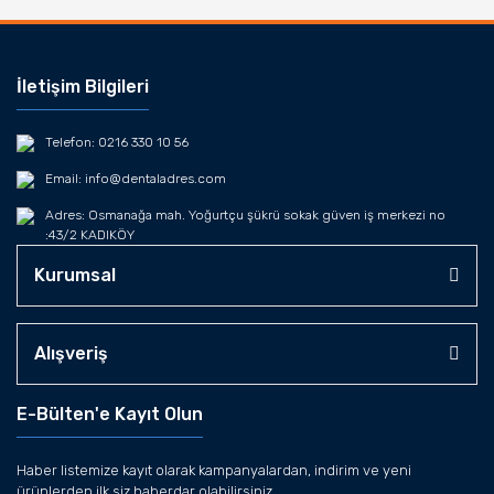
İletişim Bilgileri
Telefon: 0216 330 10 56
Email: info@dentaladres.com
Adres: Osmanağa mah. Yoğurtçu şükrü sokak güven iş merkezi no
:43/2 KADIKÖY
Kurumsal
Alışveriş
E-Bülten'e Kayıt Olun
Haber listemize kayıt olarak kampanyalardan, indirim ve yeni
ürünlerden ilk siz haberdar olabilirsiniz.