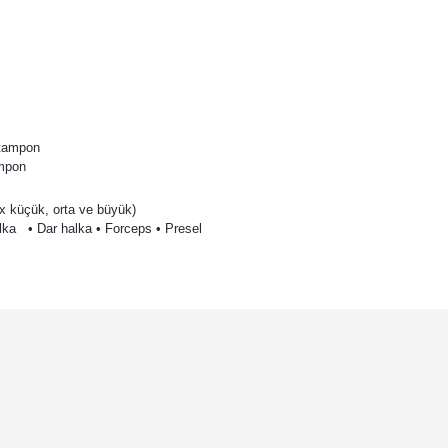
l tampon
ampon
5x küçük, orta ve büyük)
alka • Dar halka • Forceps • Presel