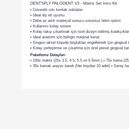
DENTSPLY PALODENT V3 - Matrix Set Intro Kit
• Güvenilir sıkı kontak noktaları
• İdeal diş eti uyumu
• Daha az artık materyal sonucu sorunsuz bitim işlemi
• Kullanımı kolay sistem
• Kolay takıp çıkartmak için özel dizayn edilmiş kulakçıklar
• İdeal anatomi için belirgin marjinal kenar
• Gingivo aksel köşede boşlukları engellemek için gingiva
• Kolay yerleştirme ve çıkartma için özel presel gingival t
Paketleme Detayları
• 100x matrix (25x 3.5, 4.5, 5.5 ve 6.5mm.) • 75x kama (2
• 30x kamalı arayüz bandı (Her boydan 10 adet) • Geniş h