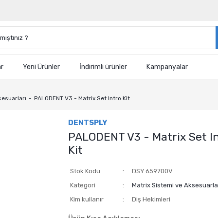
ar
Yeni Ürünler
İndirimli ürünler
Kampanyalar
sesuarları
PALODENT V3 - Matrix Set Intro Kit
DENTSPLY
PALODENT V3 - Matrix Set I
Kit
Stok Kodu
DSY.659700V
Kategori
Matrix Sistemi ve Aksesuarla
Kim kullanır
Diş Hekimleri