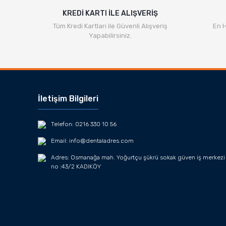
KREDİ KARTI İLE ALIŞVERİŞ
Tüm Kredi Kartları ile Güvenli Alışveriş
En H
Yapabilirsiniz.
İletişim Bilgileri
Telefon: 0216 330 10 56
Email: info@dentaladres.com
Adres: Osmanağa mah. Yoğurtçu şükrü sokak güven iş merkezi
no :43/2 KADIKÖY