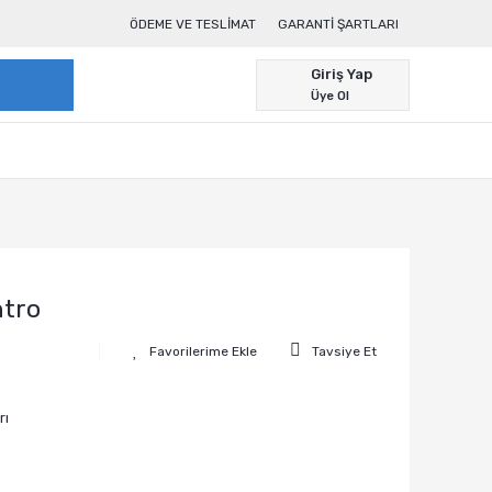
ÖDEME VE TESLIMAT
GARANTI ŞARTLARI
Giriş Yap
Üye Ol
ntro
Tavsiye Et
rı