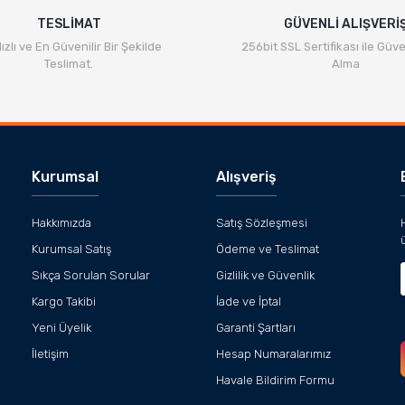
TESLİMAT
GÜVENLİ ALIŞVERİ
ızlı ve En Güvenilir Bir Şekilde
256bit SSL Sertifikası ile Güve
Teslimat.
Alma
Kurumsal
Alışveriş
Hakkımızda
Satış Sözleşmesi
Kurumsal Satış
Ödeme ve Teslimat
Sıkça Sorulan Sorular
Gizlilik ve Güvenlik
Kargo Takibi
İade ve İptal
Yeni Üyelik
Garanti Şartları
İletişim
Hesap Numaralarımız
Havale Bildirim Formu