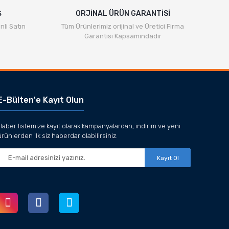
Ş
ORJİNAL ÜRÜN GARANTİSİ
nli Satın
Tüm Ürünlerimiz orijinal ve Üretici Firma
Garantisi Kapsamındadır
E-Bülten'e Kayıt Olun
Haber listemize kayıt olarak kampanyalardan, indirim ve yeni
ürünlerden ilk siz haberdar olabilirsiniz.
Kayıt Ol