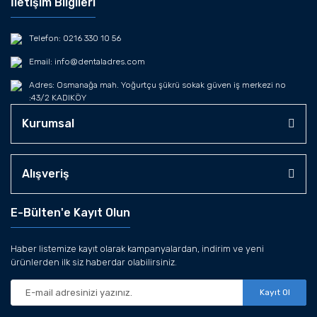
İletişim Bilgileri
Telefon: 0216 330 10 56
Email: info@dentaladres.com
Adres: Osmanağa mah. Yoğurtçu şükrü sokak güven iş merkezi no
:43/2 KADIKÖY
Kurumsal
Alışveriş
E-Bülten'e Kayıt Olun
Haber listemize kayıt olarak kampanyalardan, indirim ve yeni
ürünlerden ilk siz haberdar olabilirsiniz.
Kayıt Ol