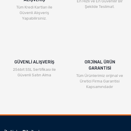
En Hızlı ve En Güvenilir Bir
Şekilde Teslimat.
Tüm Kredi Kartları ile
Ürün fiyatı diğer sitelerden daha pahalı.
Güvenli Alışveriş
Bu ürüne benzer farklı alternatifler olmalı.
Yapabilirsiniz.
Gönder
GÜVENLİ ALIŞVERİŞ
ORJİNAL ÜRÜN
GARANTİSİ
256bit SSL Sertifikası ile
Güvenli Satın Alma
Tüm Ürünlerimiz orijinal ve
Üretici Firma Garantisi
Kapsamındadır