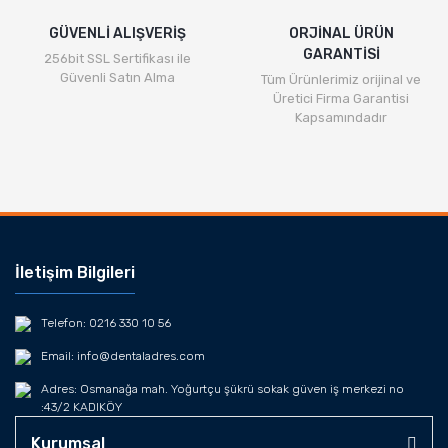
GÜVENLİ ALIŞVERİŞ
ORJİNAL ÜRÜN
GARANTİSİ
256bit SSL Sertifikası ile
Güvenli Satın Alma
Tüm Ürünlerimiz orijinal ve
Üretici Firma Garantisi
Kapsamındadır
İletişim Bilgileri
Telefon: 0216 330 10 56
Email: info@dentaladres.com
Adres: Osmanağa mah. Yoğurtçu şükrü sokak güven iş merkezi no
:43/2 KADIKÖY
Kurumsal