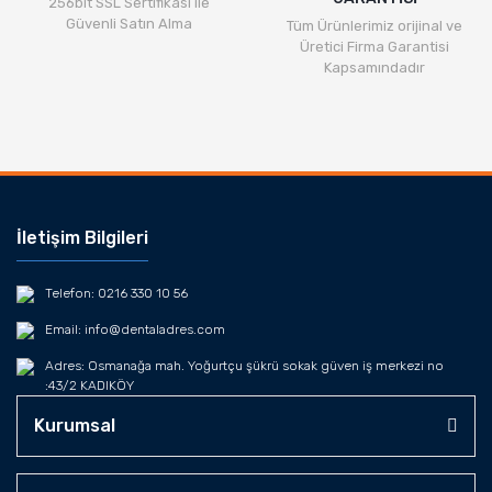
256bit SSL Sertifikası ile
Güvenli Satın Alma
Tüm Ürünlerimiz orijinal ve
Üretici Firma Garantisi
Kapsamındadır
İletişim Bilgileri
Telefon: 0216 330 10 56
Email: info@dentaladres.com
Adres: Osmanağa mah. Yoğurtçu şükrü sokak güven iş merkezi no
:43/2 KADIKÖY
Kurumsal