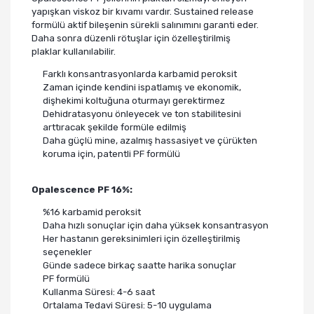
yapışkan viskoz bir kıvamı vardır. Sustained release
formülü aktif bileşenin sürekli salınımını garanti eder.
Daha sonra düzenli rötuşlar için özelleştirilmiş
plaklar
kullanılabilir.
Farklı konsantrasyonlarda karbamid peroksit
Zaman içinde kendini ispatlamış ve ekonomik,
dişhekimi koltuğuna oturmayı gerektirmez
Dehidratasyonu önleyecek ve ton stabilitesini
arttıracak şekilde formüle edilmiş
Daha güçlü mine, azalmış hassasiyet ve çürükten
koruma için, patentli PF formülü
O
palescence PF 16%:
%16 karbamid peroksit
Daha hızlı sonuçlar için daha yüksek konsantrasyon
Her hastanın gereksinimleri için özelleştirilmiş
seçenekler
Günde sadece birkaç saatte harika sonuçlar
PF formülü
Kullanma Süresi: 4-6 saat
Ortalama Tedavi Süresi: 5-10 uygulama​