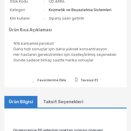
Stok Kodu
UD.4486
Kategori
Kozmetik ve Beyazlatma Sistemleri
Kim kullanır
Sipariş üzeri getirilir
Ürün Kısa Açıklaması
%16 karbamid peroksit
Daha hızlı sonuçlar için daha yüksek konsantrasyon
Her hastanın gereksinimleri için özelleştirilmiş seçenekler
Günde sadece birkaç saatte harika sonuçlar
Tavsiye Et
Ürün Bilgisi
Taksit Seçenekleri
Opalescence PF jellerinin plaktan sızmayı önleyen