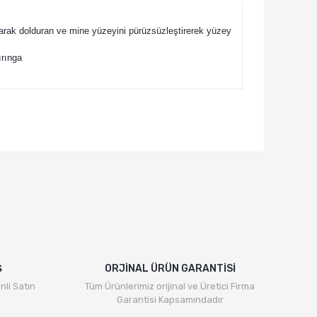
 olarak dolduran ve mine yüzeyini pürüzsüzleştirerek yüzey
ırınga
rafımıza iletebilirsiniz.
Ş
ORJİNAL ÜRÜN GARANTİSİ
nli Satın
Tüm Ürünlerimiz orijinal ve Üretici Firma
Garantisi Kapsamındadır