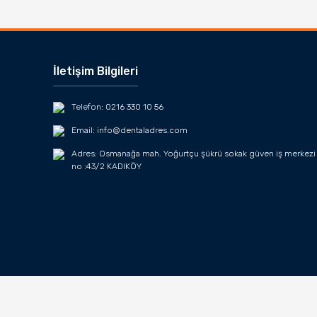
İletişim Bilgileri
Telefon: 0216 330 10 56
Email: info@dentaladres.com
Adres: Osmanağa mah. Yoğurtçu şükrü sokak güven iş merkezi
no :43/2 KADIKÖY