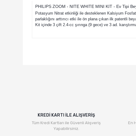
PHILIPS ZOOM - NITE WHITE MINI KIT - Ev Tipi Be
Potasyum Nitrat etkinliği ile desteklenen Kalsiyum Fosfat 
parlaklığını arttırıcı etki ile ön plana çıkan ilk patentli b
Kit içinde 3 çift 2.4-cc şırınga (9 gece) ve 3 ad. karışt
Bu ürünün fiyat bilgisi, resim, ürün açıklamalarında v
Görüş ve önerileriniz için teşekkür ederiz.
Ürün resmi kalitesiz, bozuk veya görüntülenemiyor.
Ürün açıklamasında eksik bilgiler bulunuyor.
Ürün bilgilerinde hatalar bulunuyor.
Ürün fiyatı diğer sitelerden daha pahalı.
Bu ürüne benzer farklı alternatifler olmalı.
KREDİ KARTI İLE ALIŞVERİŞ
Tüm Kredi Kartları ile Güvenli Alışveriş
En H
Yapabilirsiniz.