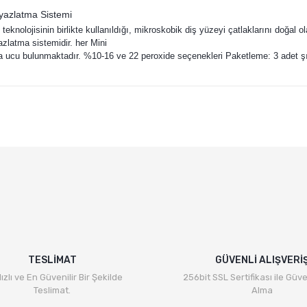
yazlatma Sistemi
teknolojisinin birlikte kullanıldığı, mikroskobik diş yüzeyi çatlaklarını doğal
eyazlatma sistemidir. her Mini
ırma ucu bulunmaktadır. %10-16 ve 22 peroxide seçenekleri Paketleme: 3 adet ş
e diğer konularda yetersiz gördüğünüz noktaları öneri formunu kullanarak ta
Bu ürüne ilk yorumu siz yapın!
Yorum Yaz
TESLİMAT
GÜVENLİ ALIŞVERİ
ızlı ve En Güvenilir Bir Şekilde
256bit SSL Sertifikası ile Güve
Teslimat.
Alma