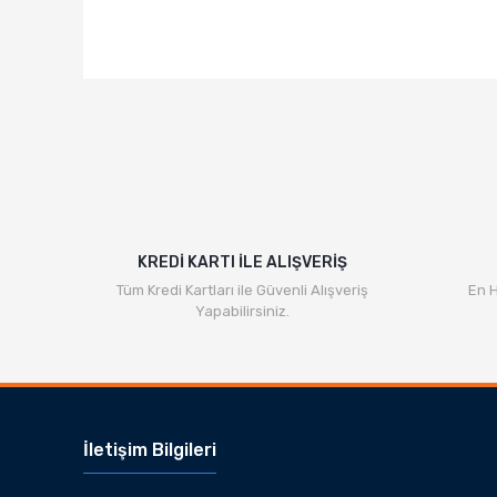
Bu ürünün fiyat bilgisi, resim, ürün açıklamalarında v
Görüş ve önerileriniz için teşekkür ederiz.
Ürün resmi kalitesiz, bozuk veya görüntülenemiyor.
Ürün açıklamasında eksik bilgiler bulunuyor.
Ürün bilgilerinde hatalar bulunuyor.
Ürün fiyatı diğer sitelerden daha pahalı.
Bu ürüne benzer farklı alternatifler olmalı.
KREDİ KARTI İLE ALIŞVERİŞ
Tüm Kredi Kartları ile Güvenli Alışveriş
En H
Yapabilirsiniz.
İletişim Bilgileri