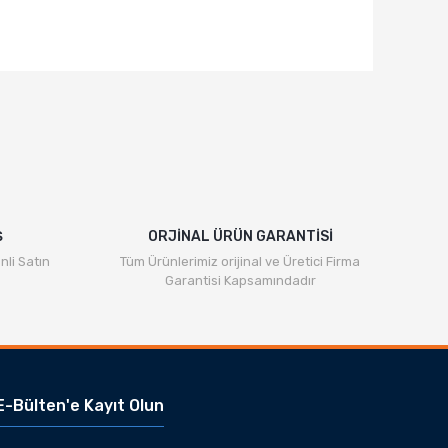
rafımıza iletebilirsiniz.
Ş
ORJİNAL ÜRÜN GARANTİSİ
nli Satın
Tüm Ürünlerimiz orijinal ve Üretici Firma
Garantisi Kapsamındadır
E-Bülten'e Kayıt Olun