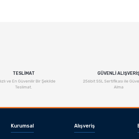
e diğer konularda yetersiz gördüğünüz noktaları öneri formunu kullanarak ta
Bu ürüne ilk yorumu siz yapın!
Yorum Yaz
TESLİMAT
GÜVENLİ ALIŞVERİ
ızlı ve En Güvenilir Bir Şekilde
256bit SSL Sertifikası ile Güve
Teslimat.
Alma
Gönder
Kurumsal
Alışveriş