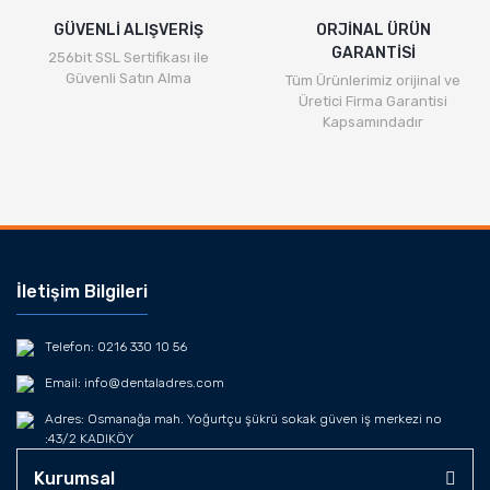
GÜVENLİ ALIŞVERİŞ
ORJİNAL ÜRÜN
GARANTİSİ
256bit SSL Sertifikası ile
Güvenli Satın Alma
Tüm Ürünlerimiz orijinal ve
Üretici Firma Garantisi
Kapsamındadır
İletişim Bilgileri
Telefon: 0216 330 10 56
Email: info@dentaladres.com
Adres: Osmanağa mah. Yoğurtçu şükrü sokak güven iş merkezi no
:43/2 KADIKÖY
Kurumsal