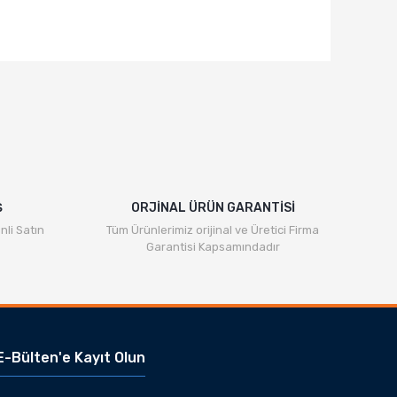
Ş
ORJİNAL ÜRÜN GARANTİSİ
nli Satın
Tüm Ürünlerimiz orijinal ve Üretici Firma
Garantisi Kapsamındadır
E-Bülten'e Kayıt Olun