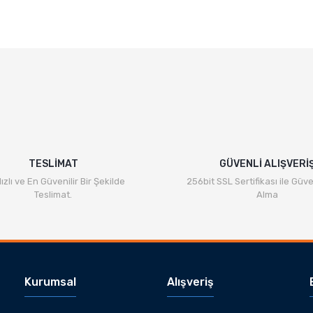
TESLİMAT
GÜVENLİ ALIŞVERİ
ızlı ve En Güvenilir Bir Şekilde
256bit SSL Sertifikası ile Güve
Teslimat.
Alma
Kurumsal
Alışveriş