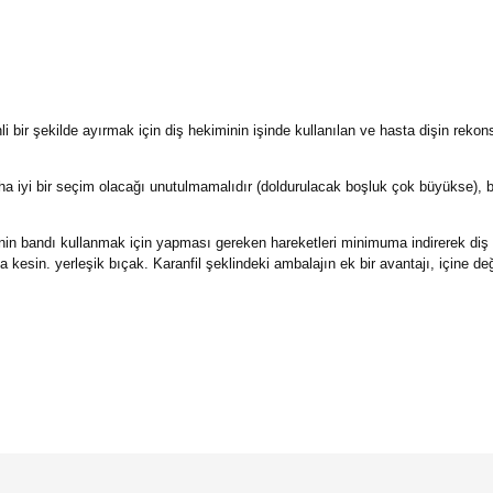
nli bir şekilde ayırmak için diş hekiminin işinde kullanılan ve hasta dişin reko
daha iyi bir seçim olacağı unutulmamalıdır (doldurulacak boşluk çok büyükse),
minin bandı kullanmak için yapması gereken hareketleri minimuma indirerek diş 
a kesin. yerleşik bıçak.
Karanfil şeklindeki ambalajın ek bir avantajı, içine değiş