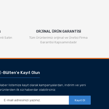
Ş
ORJİNAL ÜRÜN GARANTİSİ
nli Satın
Tüm Ürünlerimiz orijinal ve Üretici Firma
Garantisi Kapsamındadır
E-Bülten'e Kayıt Olun
Haber listemize kayıt olarak kampanyalardan, indirim ve yeni
ürünlerden ilk siz haberdar olabilirsiniz.
Kayıt Ol