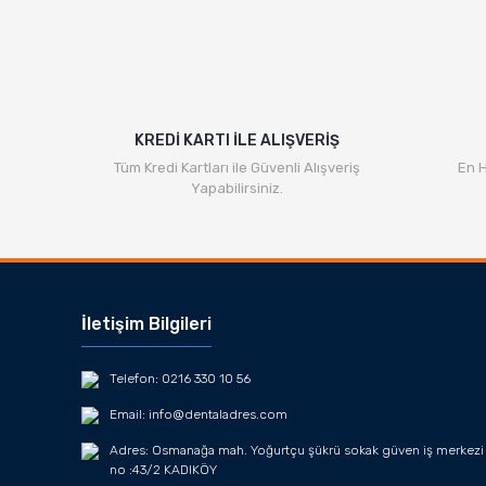
KREDİ KARTI İLE ALIŞVERİŞ
Tüm Kredi Kartları ile Güvenli Alışveriş
En H
Yapabilirsiniz.
İletişim Bilgileri
Telefon: 0216 330 10 56
Email: info@dentaladres.com
Adres: Osmanağa mah. Yoğurtçu şükrü sokak güven iş merkezi
no :43/2 KADIKÖY