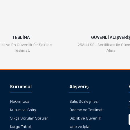
TESLİMAT
GÜVENLİ ALIŞVERİ
ızlı ve En Güvenilir Bir Şekilde
256bit SSL Sertifikası ile Güve
Teslimat.
Alma
Kurumsal
Alışveriş
Hakkımızda
Satış Sözleşmesi
Kurumsal Satış
Ödeme ve Teslimat
Sıkça Sorulan Sorular
Gizlilik ve Güvenlik
Kargo Takibi
İade ve İptal