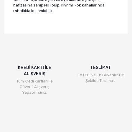
hafızasına sahip NiTi olup, kıvrımlı kök kanallarında
rahatlıkla kullanılabilir.
Bu ürünün fiyat bilgisi, resim, ürün açıklamalarında ve
diğer konularda yetersiz gördüğünüz noktaları öneri
Bu ürüne ilk yorumu siz yapın!
formunu kullanarak tarafımıza iletebilirsiniz.
Görüş ve önerileriniz için teşekkür ederiz.
Yorum Yaz
Ürün resmi kalitesiz, bozuk veya görüntülenemiyor.
Ürün açıklamasında eksik bilgiler bulunuyor.
KREDİ KARTI İLE
TESLİMAT
ALIŞVERİŞ
Ürün bilgilerinde hatalar bulunuyor.
En Hızlı ve En Güvenilir Bir
Şekilde Teslimat.
Tüm Kredi Kartları ile
Ürün fiyatı diğer sitelerden daha pahalı.
Güvenli Alışveriş
Bu ürüne benzer farklı alternatifler olmalı.
Yapabilirsiniz.
Gönder