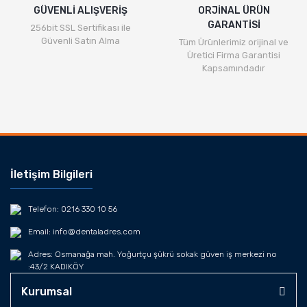
GÜVENLİ ALIŞVERİŞ
ORJİNAL ÜRÜN
GARANTİSİ
256bit SSL Sertifikası ile
Güvenli Satın Alma
Tüm Ürünlerimiz orijinal ve
Üretici Firma Garantisi
Kapsamındadır
İletişim Bilgileri
Telefon: 0216 330 10 56
Email: info@dentaladres.com
Adres: Osmanağa mah. Yoğurtçu şükrü sokak güven iş merkezi no
:43/2 KADIKÖY
Kurumsal