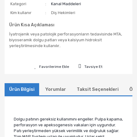
Kategori
Kanal Maddeleri
Kim kullanır
Diş Hekimleri
Ürün Kısa Açıklaması
İyatrojenik veya patolojik perforasyonların tedavisinde MTA,
biyoseramik dolgu patları veya kalsiyum hidroksit
yerleştirilmesinde kullanılır..
Tavsiye Et
Ürün Bilgisi
Yorumlar
Taksit Seçenekleri
Öne
Dolgu patının gereksiz kullanımını engeller. Pulpa kapama,
perforasyon ve apeksogenesis vakaları için uygundur.
Patı yerleştirmeden yüksek verimlilik ve doğruluk sağlar.
Tüm MAP System uçları ile uyumludur. Uçlar şekil