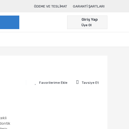
ÖDEME VE TESLIMAT
GARANTI ŞARTLARI
Giriş Yap
Üye Ol
Tavsiye Et
ekli
dontik
ilmiş