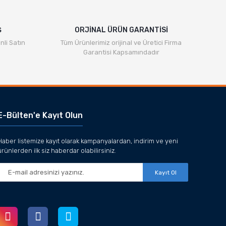
Ş
ORJİNAL ÜRÜN GARANTİSİ
nli Satın
Tüm Ürünlerimiz orijinal ve Üretici Firma
Garantisi Kapsamındadır
E-Bülten'e Kayıt Olun
Haber listemize kayıt olarak kampanyalardan, indirim ve yeni
ürünlerden ilk siz haberdar olabilirsiniz.
Kayıt Ol