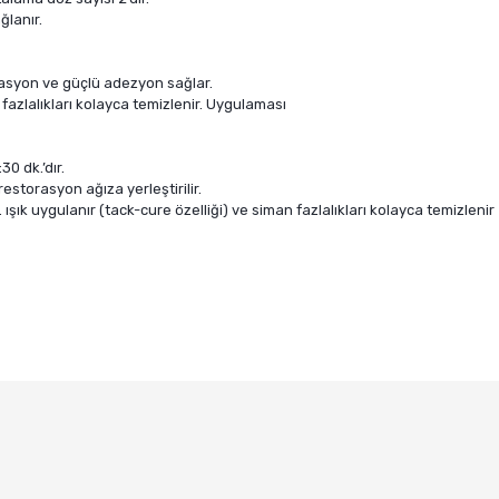
ğlanır.
tasyon ve güçlü adezyon sağlar.
 fazlalıkları kolayca temizlenir. Uygulaması
0 dk.’dır.
restorasyon ağıza yerleştirilir.
ışık uygulanır (tack-cure özelliği) ve siman fazlalıkları kolayca temizlenir
e diğer konularda yetersiz gördüğünüz noktaları öneri formunu kullanarak ta
Bu ürüne ilk yorumu siz yapın!
Yorum Yaz