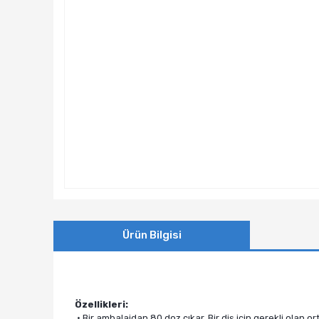
Ürün Bilgisi
Özellikleri:
• Bir ambalajdan 80 doz çıkar. Bir diş için gerekli olan or