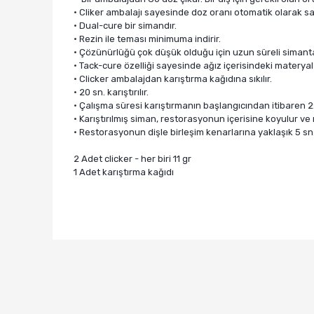
• Cliker ambalajı sayesinde doz oranı otomatik olarak sa
• Dual-cure bir simandır.
• Rezin ile teması minimuma indirir.
• Çözünürlüğü çok düşük olduğu için uzun süreli siman
• Tack-cure özelliği sayesinde ağız içerisindeki materyal
• Clicker ambalajdan karıştırma kağıdına sıkılır.
• 20 sn. karıştırılır.
• Çalışma süresi karıştırmanın başlangıcından itibaren 2:3
• Karıştırılmış siman, restorasyonun içerisine koyulur ve 
• Restorasyonun dişle birleşim kenarlarına yaklaşık 5 sn. 
2 Adet clicker - her biri 11 gr
1 Adet karıştırma kağıdı
Bu ürünün fiyat bilgisi, resim, ürün açıklamalarında v
Görüş ve önerileriniz için teşekkür ederiz.
Ürün resmi kalitesiz, bozuk veya görüntülenemiyor.
Ürün açıklamasında eksik bilgiler bulunuyor.
Ürün bilgilerinde hatalar bulunuyor.