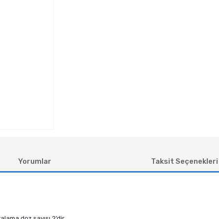
Yorumlar
Taksit Seçenekleri
talama doz sayısı 2’dir.