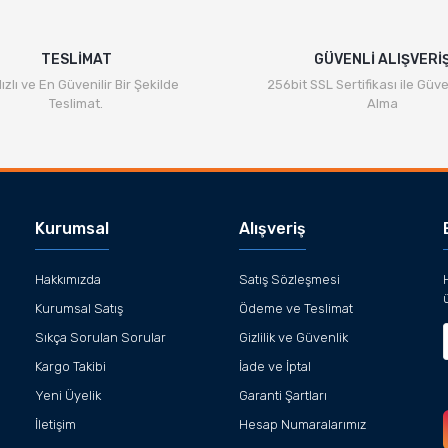
TESLİMAT
GÜVENLİ ALIŞVERİ
ızlı ve En Güvenilir Bir Şekilde
256bit SSL Sertifikası ile Güve
Teslimat.
Alma
Gönder
Kurumsal
Alışveriş
Hakkımızda
Satış Sözleşmesi
Kurumsal Satış
Ödeme ve Teslimat
Sıkça Sorulan Sorular
Gizlilik ve Güvenlik
Kargo Takibi
İade ve İptal
Yeni Üyelik
Garanti Şartları
İletişim
Hesap Numaralarımız