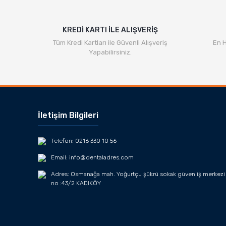
Ürün fiyatı diğer sitelerden daha pahalı.
Bu ürüne benzer farklı alternatifler olmalı.
KREDİ KARTI İLE ALIŞVERİŞ
Tüm Kredi Kartları ile Güvenli Alışveriş
En H
Yapabilirsiniz.
İletişim Bilgileri
Telefon: 0216 330 10 56
Email: info@dentaladres.com
Adres: Osmanağa mah. Yoğurtçu şükrü sokak güven iş merkezi
no :43/2 KADIKÖY