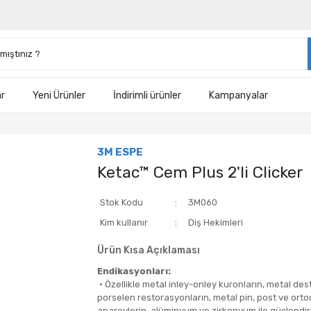
ar
Yeni Ürünler
İndirimli ürünler
Kampanyalar
3M ESPE
Ketac™ Cem Plus 2'li Clicker
Stok Kodu
3M060
Kim kullanır
Diş Hekimleri
Ürün Kısa Açıklaması
Endikasyonları:
• Özellikle metal inley-onley kuronların, metal dest
porselen restorasyonların, metal pin, post ve orto
apareylerin, alüminyum ve zirkonyum ile güçlendir