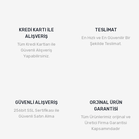
Görüş ve önerileriniz için teşekkür ederiz.
Yorum Yaz
Ürün resmi kalitesiz, bozuk veya görüntülenemiyor.
Ürün açıklamasında eksik bilgiler bulunuyor.
KREDİ KARTI İLE
TESLİMAT
ALIŞVERİŞ
Ürün bilgilerinde hatalar bulunuyor.
En Hızlı ve En Güvenilir Bir
Şekilde Teslimat.
Tüm Kredi Kartları ile
Ürün fiyatı diğer sitelerden daha pahalı.
Güvenli Alışveriş
Bu ürüne benzer farklı alternatifler olmalı.
Yapabilirsiniz.
Gönder
GÜVENLİ ALIŞVERİŞ
ORJİNAL ÜRÜN
GARANTİSİ
256bit SSL Sertifikası ile
Güvenli Satın Alma
Tüm Ürünlerimiz orijinal ve
Üretici Firma Garantisi
Kapsamındadır