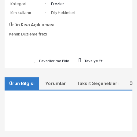
Kategori
Frezler
Kim kullanır
Diş Hekimleri
Ürün Kısa Açıklaması
Kemik Düzleme frezi
Tavsiye Et
Ürün Bilgisi
Yorumlar
Taksit Seçenekleri
Öne
Bu ürünün fiyat bilgisi, resim, ürün açıklamalarında ve
diğer konularda yetersiz gördüğünüz noktaları öneri
Bu ürüne ilk yorumu siz yapın!
formunu kullanarak tarafımıza iletebilirsiniz.