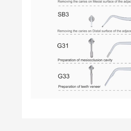
Bu ürünün fiyat bilgisi, resim, ürün açıklamalarında v
Görüş ve önerileriniz için teşekkür ederiz.