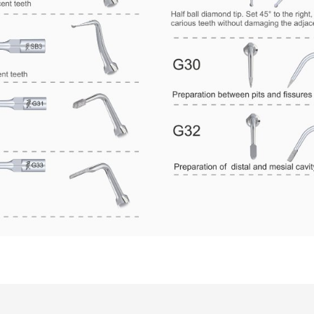
e diğer konularda yetersiz gördüğünüz noktaları öneri formunu kullanarak ta
Bu ürüne ilk yorumu siz yapın!