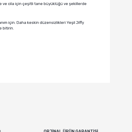
me ve cila için çeşitli tane büyüklüğü ve şekillerde
ım için. Daha keskin düzensizlikleri Yeşil Jiffy
 bitirin.
rafımıza iletebilirsiniz.
Ş
ORJİNAL ÜRÜN GARANTİSİ