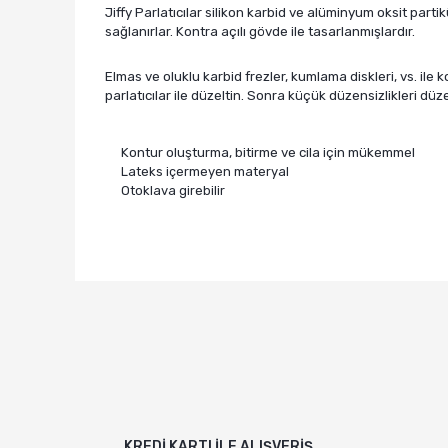
Jiffy Parlatıcılar silikon karbid ve alüminyum oksit partikü
sağlanırlar. Kontra açılı gövde ile tasarlanmışlardır.
Elmas ve oluklu karbid frezler, kumlama diskleri, vs. il
parlatıcılar ile düzeltin. Sonra küçük düzensizlikleri düzel
Kontur oluşturma, bitirme ve cila için mükemmel
Lateks içermeyen materyal
Otoklava girebilir
Bu ürünün fiyat bilgisi, resim, ürün açıklamalarında v
Görüş ve önerileriniz için teşekkür ederiz.
Ürün resmi kalitesiz, bozuk veya görüntülenemiyor.
Ürün açıklamasında eksik bilgiler bulunuyor.
Ürün bilgilerinde hatalar bulunuyor.
Ürün fiyatı diğer sitelerden daha pahalı.
Bu ürüne benzer farklı alternatifler olmalı.
KREDİ KARTI İLE ALIŞVERİŞ