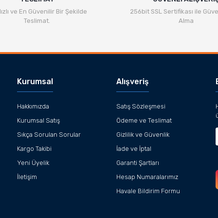
ızlı ve En Güvenilir Bir Şekilde
256bit SSL Sertifikası ile Güve
Teslimat.
Alma
Gönder
Kurumsal
Alışveriş
Hakkımızda
Satış Sözleşmesi
Kurumsal Satış
Ödeme ve Teslimat
Sıkça Sorulan Sorular
Gizlilik ve Güvenlik
Kargo Takibi
İade ve İptal
Yeni Üyelik
Garanti Şartları
İletişim
Hesap Numaralarımız
Havale Bildirim Formu