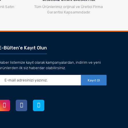
nli Satın
Tüm Ürünlerimiz orijinal ve Üretici Firma
Garantisi Kapsamındadır
E-Bülten'e Kayıt Olun
Haber listemize kayıt olarak kampanyalardan, indirim ve yeni
ürünlerden ilk siz haberdar olabilirsiniz.
Kayıt Ol