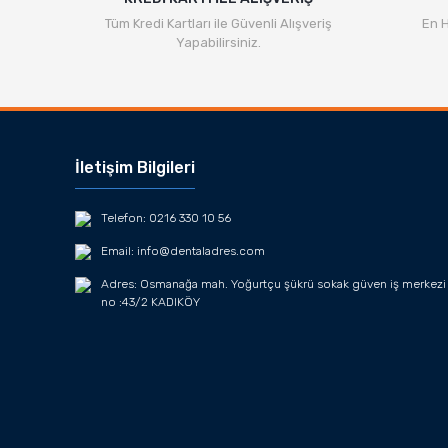
Tüm Kredi Kartları ile Güvenli Alışveriş
En H
Yapabilirsiniz.
İletişim Bilgileri
Telefon: 0216 330 10 56
Email: info@dentaladres.com
Adres: Osmanağa mah. Yoğurtçu şükrü sokak güven iş merkezi
no :43/2 KADIKÖY