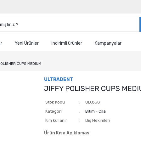
ar
Yeni Ürünler
İndirimli ürünler
Kampanyalar
POLISHER CUPS MEDIUM
ULTRADENT
JIFFY POLISHER CUPS MED
Stok Kodu
UD.838
Kategori
Bitim - Cila
Kim kullanır
Diş Hekimleri
Ürün Kısa Açıklaması