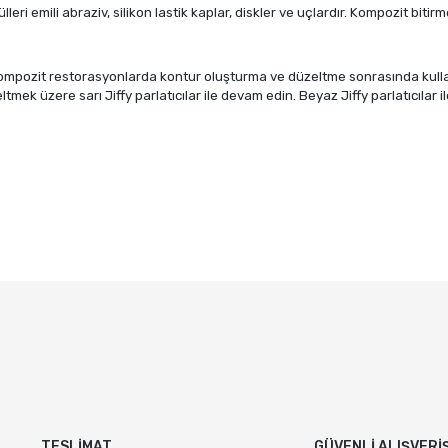
lleri emili abraziv, silikon lastik kaplar, diskler ve uçlardır. Kompozit bitir
e kompozit restorasyonlarda kontur oluşturma ve düzeltme sonrasında kullan
tmek üzere sarı Jiffy parlatıcılar ile devam edin. Beyaz Jiffy parlatıcılar ile
e diğer konularda yetersiz gördüğünüz noktaları öneri formunu kullanarak ta
Bu ürüne ilk yorumu siz yapın!
Yorum Yaz
TESLİMAT
GÜVENLİ ALIŞVERİ